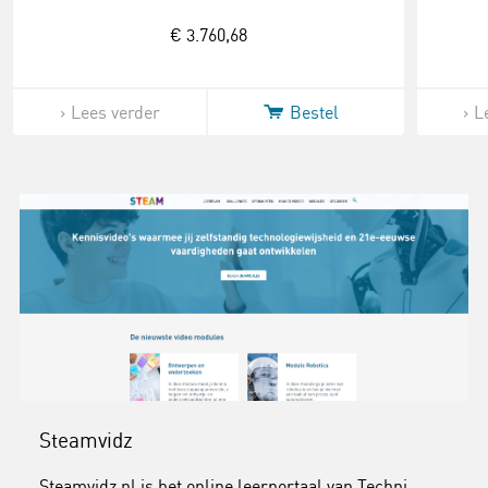
€ 3.760,68
Lees verder
Bestel
L
Steamvidz
Steamvidz.nl is het online leerportaal van Techni