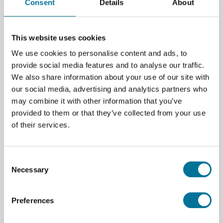
Consent
Details
About
Standaard meegeleverd in de P2S Combo: het
AMS 2 Pro systeem met actief ventilatie-
droogsysteem. Filamenten blijven perfect
This website uses cookies
droog, 30% sneller dan bij conventionele
We use cookies to personalise content and ads, to
verwarmde opslag, voor optimale
provide social media features and to analyse our traffic.
printkwaliteit en kleurwisselingen.
We also share information about your use of our site with
our social media, advertising and analytics partners who
Ideaal voor onderwijs & makerspaces
may combine it with other information that you’ve
De Bambu Lab P2S Combo is perfect voor scholen en
provided to them or that they’ve collected from your use
labs die willen werken met multimateriaalprints,
of their services.
technische kunststoffen en precisieprojecten.
Leerlingen en studenten leren:
Consent
Necessary
Selection
Hoe geautomatiseerde kalibratie en AI de
printkwaliteit verbeteren
Preferences
Werken met verschillende filamentsoorten en
materiaaleigenschappen