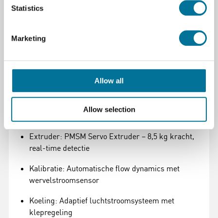
Statistics
Onderhoud en optimalisatie van moderne 3D-
printers
Marketing
Toepassing van AI en mechatronica binnen
digitale fabricage
Allow all
Specificaties:
Touchscreen: 5" HD-display met vernieuwde 2e
Allow selection
generatie UI
Extruder: PMSM Servo Extruder – 8,5 kg kracht,
real-time detectie
Kalibratie: Automatische flow dynamics met
wervelstroomsensor
Koeling: Adaptief luchtstroom­systeem met
klepregeling