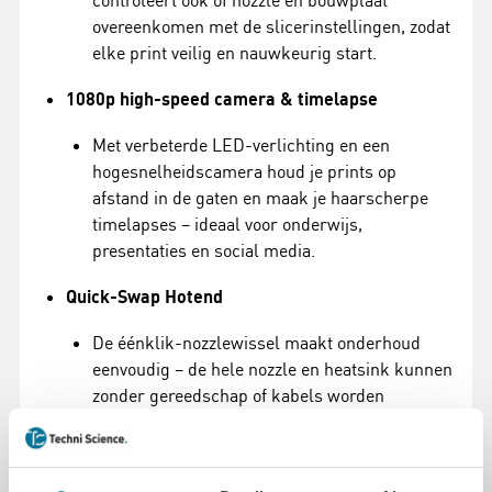
controleert ook of nozzle en bouwplaat
overeenkomen met de slicerinstellingen, zodat
elke print veilig en nauwkeurig start.
1080p high-speed camera & timelapse
Met verbeterde LED-verlichting en een
hogesnelheidscamera houd je prints op
afstand in de gaten en maak je haarscherpe
timelapses – ideaal voor onderwijs,
presentaties en social media.
Quick-Swap Hotend
De éénklik-nozzlewissel maakt onderhoud
eenvoudig – de hele nozzle en heatsink kunnen
zonder gereedschap of kabels worden
vervangen.
AMS 2 Pro – geavanceerde multi-color module