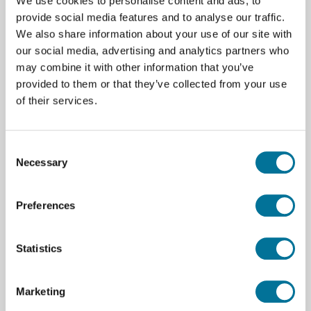
We use cookies to personalise content and ads, to
Nozzle en extruder :
All-metal hotend, geharde
provide social media features and to analyse our traffic.
stalen nozzle (standaard 0,4 mm, optioneel: 0,2 /
We also share information about your use of our site with
0,6 / 0,8 mm); PMSM servo-extruder met ~10 kg
our social media, advertising and analytics partners who
extrusiekracht; geïntegreerde filamentcutter
may combine it with other information that you’ve
provided to them or that they’ve collected from your use
Temperatuur :
Nozzle tot 350 °C; verwarmd bed
of their services.
tot 120 °C; actieve kamerverwarming tot 65 °C
Snelheid & acceleratie:
Max. printsnelheid: tot
Consent
1000 mm/s; versnelling: tot 20.000 mm/s²
Necessary
Selection
Flow-capaciteit :
Standaard hotend: 40 mm³/s;
optioneel high-flow hotend: 65 mm³/s
Preferences
Filtratie & ventilatie :
G3 voorfilter; H12 HEPA-
filter; actieve koolstoffiltratie; gesloten-lus
Statistics
ventilatie en koeling
Precisie & compensatie :
Optionele Vision
Marketing
Encoder: bewegingsnauwkeurigheid < 50 μm;