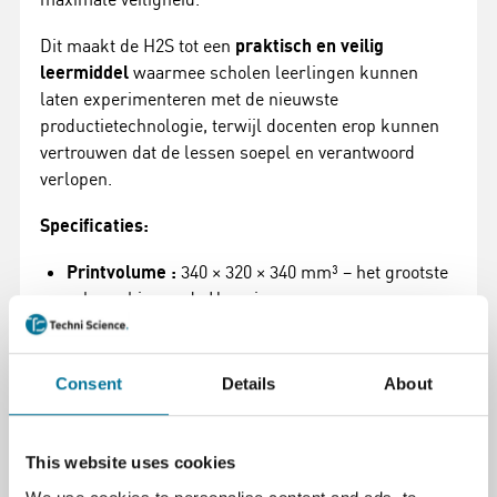
Dit maakt de H2S tot een
praktisch en veilig
leermiddel
waarmee scholen leerlingen kunnen
laten experimenteren met de nieuwste
productietechnologie, terwijl docenten erop kunnen
vertrouwen dat de lessen soepel en verantwoord
verlopen.
Specificaties:
Printvolume :
340 × 320 × 340 mm³ – het grootste
volume binnen de H-series
Afmetingen & gewicht :
Afmetingen: 492 × 514 ×
626 mm³; Gewicht: ca. 30 kg (Laser-editie: ca.
Consent
Details
About
30,5 kg)
Constructie & chassis :
Aluminium, staal, plastic
This website uses cookies
en glas; volledig gesloten ontwerp