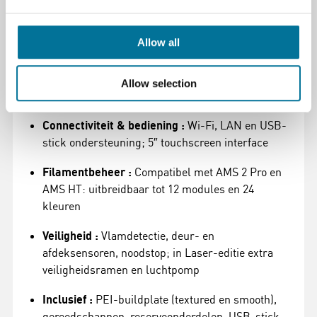
automatische Hole/Contour Compensation
Allow all
Slim toezicht :
23 sensoren en 3 ingebouwde
camera’s (live-view, nozzle en procesmonitoring);
geavanceerde foutdetectie en automatische
Allow selection
pauzering
Connectiviteit & bediening :
Wi-Fi, LAN en USB-
stick ondersteuning; 5″ touchscreen interface
Filamentbeheer :
Compatibel met AMS 2 Pro en
AMS HT: uitbreidbaar tot 12 modules en 24
kleuren
Veiligheid :
Vlamdetectie, deur- en
afdeksensoren, noodstop; in Laser-editie extra
veiligheidsramen en luchtpomp
Inclusief :
PEI-buildplate (textured en smooth),
gereedschappen, reserveonderdelen, USB-stick,