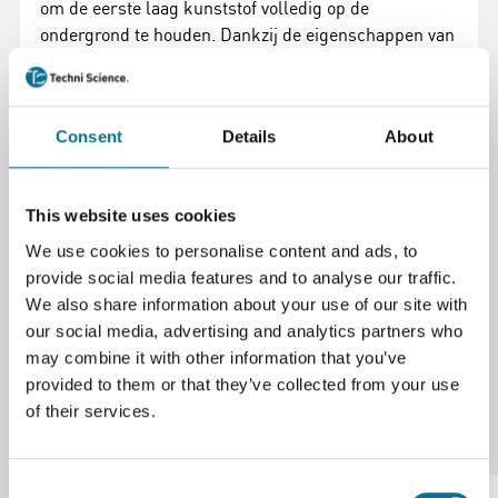
om de eerste laag kunststof volledig op de
ondergrond te houden. Dankzij de eigenschappen van
3DLAC zit de geëxtrudeerde kunststof stevig vast
terwijl de basis warm is. Zodra het geprinte stuk
koud wordt, kan het soepel en zonder
Consent
Details
About
beschadigingen van het bed worden verwijderd.
This website uses cookies
Specificaties
We use cookies to personalise content and ads, to
Volume (ml)
400 ml
provide social media features and to analyse our traffic.
We also share information about your use of our site with
our social media, advertising and analytics partners who
may combine it with other information that you’ve
provided to them or that they’ve collected from your use
of their services.
Onze suggesties
Consent