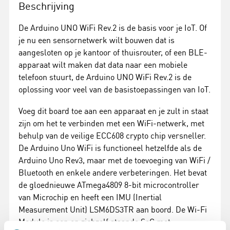
Beschrijving
De Arduino UNO WiFi Rev.2 is de basis voor je IoT. Of
je nu een sensornetwerk wilt bouwen dat is
aangesloten op je kantoor of thuisrouter, of een BLE-
apparaat wilt maken dat data naar een mobiele
telefoon stuurt, de Arduino UNO WiFi Rev.2 is de
oplossing voor veel van de basistoepassingen van IoT.
Voeg dit board toe aan een apparaat en je zult in staat
zijn om het te verbinden met een WiFi-netwerk, met
behulp van de veilige ECC608 crypto chip versneller.
De Arduino Uno WiFi is functioneel hetzelfde als de
Arduino Uno Rev3, maar met de toevoeging van WiFi /
Bluetooth en enkele andere verbeteringen. Het bevat
de gloednieuwe ATmega4809 8-bit microcontroller
van Microchip en heeft een IMU (Inertial
Measurement Unit) LSM6DS3TR aan boord. De Wi-Fi
Module is een op zichzelf staande SoC met