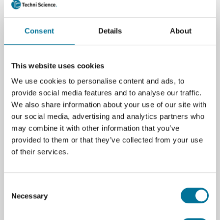
geïntegreerde TCP/IP-protocol stack die toegang kan
bieden tot een Wi-Fi-netwerk, of kan fungeren als
een toegangspunt.
Consent
Details
About
De Arduino UNO WiFi Rev.2 heeft
- 14 digitale in-/uitgangspennen
This website uses cookies
- waarvan 5 kunnen worden gebruikt als PWM-
We use cookies to personalise content and ads, to
uitgangen
provide social media features and to analyse our traffic.
- 6 analoge ingangen
We also share information about your use of our site with
- een USB-aansluiting
our social media, advertising and analytics partners who
- een voedingsaansluiting
may combine it with other information that you’ve
- een ICSP-header
provided to them or that they’ve collected from your use
- een resetknop.
of their services.
Het bevat alles wat nodig is om de microcontroller te
ondersteunen. Sluit hem gewoon aan op een
computer met een USB-kabel of voed hem met een
Consent
AC-adapter of batterij om aan de slag te gaan.
Necessary
Selection