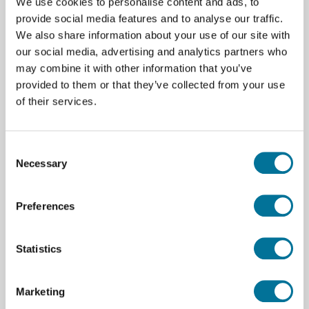
Een stevige flight case voor veilig en gemakkelijk
We use cookies to personalise content and ads, to
transport.
provide social media features and to analyse our traffic.
We also share information about your use of our site with
Een gebruiksvriendelijke Galaxy A9 tablet voor
our social media, advertising and analytics partners who
bediening en beheer.
may combine it with other information that you’ve
provided to them or that they’ve collected from your use
Een betrouwbare TP-Link router voor een stabiele
of their services.
draadloze verbinding.
Een 100 ml flesje Spray Twice a Day, ideaal voor
Consent
het hygiënisch reinigen van de apparatuur.
Necessary
Selection
Met deze complete set ben je volledig voorbereid om
VR in te zetten voor educatieve toepassingen.
Preferences
Specificaties van de pico 4 ultra enterprise
education kit
Statistics
Schermresolutie:
4320 x 2160 pixels (2160 x 2160
per oog), voor indrukwekkende beeldkwaliteit.
Marketing