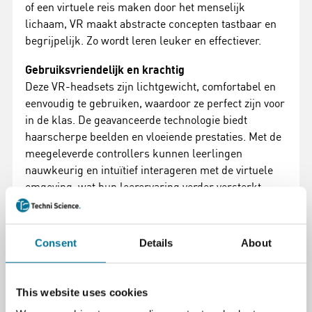
of een virtuele reis maken door het menselijk
lichaam, VR maakt abstracte concepten tastbaar en
begrijpelijk. Zo wordt leren leuker en effectiever.
Gebruiksvriendelijk en krachtig
Deze VR-headsets zijn lichtgewicht, comfortabel en
eenvoudig te gebruiken, waardoor ze perfect zijn voor
in de klas. De geavanceerde technologie biedt
haarscherpe beelden en vloeiende prestaties. Met de
meegeleverde controllers kunnen leerlingen
nauwkeurig en intuïtief interageren met de virtuele
omgeving, wat hun leerervaring verder versterkt.
Pico 4 ultra enterprise educatie kit – Compleet en
Gebruiksvriendelijk
Consent
Details
About
De Pico 4 Educatie Kit wordt geleverd met alles wat je
nodig hebt om direct aan de slag te gaan. Naast de
hoogwaardige Pico 4 VR-headsets bevat deze kit:
This website uses cookies