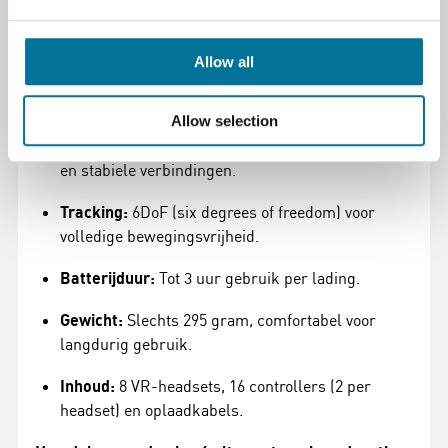
Processor:
Qualcomm Snapdragon XR2,
geoptimaliseerd voor krachtige VR-prestaties.
Allow all
Opslag:
256 GB, voldoende ruimte voor educatieve
content en apps.
Allow selection
Connectiviteit:
Wi-Fi 6 en Bluetooth voor snelle
en stabiele verbindingen.
Tracking:
6DoF (six degrees of freedom) voor
volledige bewegingsvrijheid.
Batterijduur:
Tot 3 uur gebruik per lading.
Gewicht:
Slechts 295 gram, comfortabel voor
langdurig gebruik.
Inhoud:
8 VR-headsets, 16 controllers (2 per
headset) en oplaadkabels.