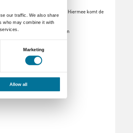
ller en slimme stekkerverbinding. Hiermee komt de
se our traffic. We also share
ers who may combine it with
 services.
om een duurzame implementatie en
Marketing
Allow all