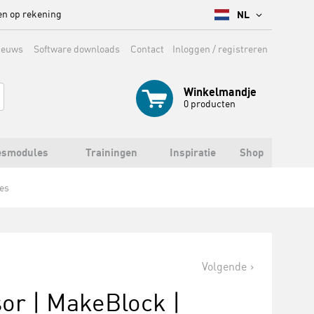
en op rekening
NL
ieuws
Software downloads
Contact
Inloggen / registreren
Winkelmandje
0
producten
esmodules
Trainingen
Inspiratie
Shop
es
Volgende
r | MakeBlock |