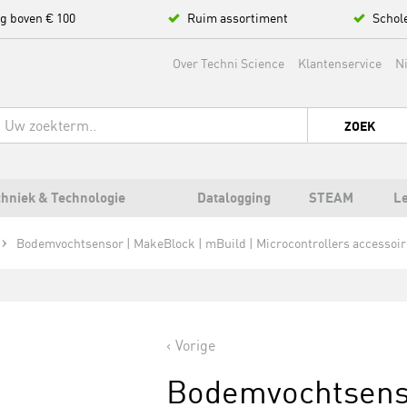
ng boven € 100
Ruim assortiment
Schol
Over Techni Science
Klantenservice
N
ZOEK
hniek & Technologie
Datalogging
STEAM
L
Bodemvochtsensor | MakeBlock | mBuild | Microcontrollers accessoir
Vorige
Bodemvochtsenso