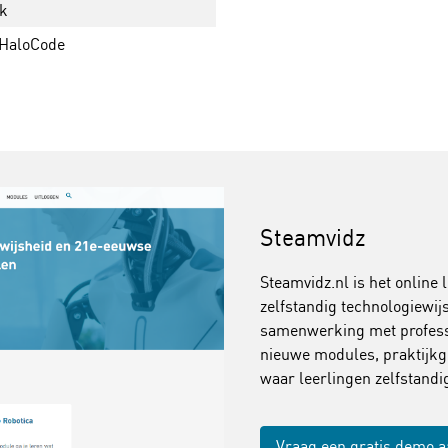
k
 HaloCode
Steamvidz
Steamvidz.nl is het online 
zelfstandig technologiewi
samenwerking met professi
nieuwe modules, praktijkg
waar leerlingen zelfstand
Vraag een gratis demo 