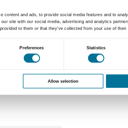
werken hetzelfde als Arduino met als toevoeging de microcontro
e content and ads, to provide social media features and to analy
en en is dit voor iedereen toegankelijk.
 our site with our social media, advertising and analytics partn
 provided to them or that they’ve collected from your use of their
nl
en daarnaast geven we trainingen en workshops op locatie 
Preferences
Statistics
Allow selection