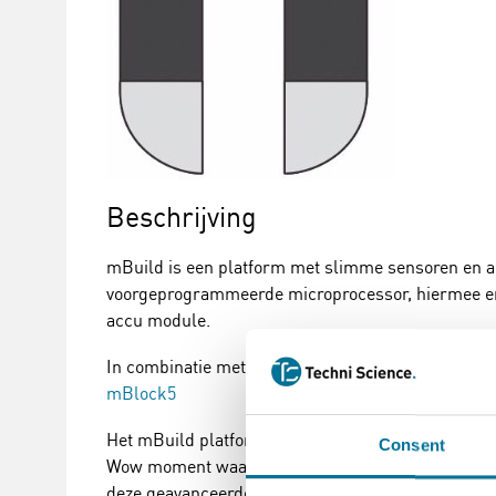
Beschrijving
mBuild is een platform met slimme sensoren en ac
voorgeprogrammeerde microprocessor, hiermee erva
accu module.
In combinatie met de CyberPi leren leerlingen ho
mBlock5
Het mBuild platform is ontwikkeld om elk type lee
Consent
Wow moment waardoor de houding ontstaat van mee
deze geavanceerde sensoren en actuatoren.