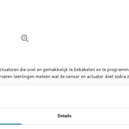
tuatoren die snel en gemakkelijk te bekabelen en te programmere
ren leerlingen meteen wat de sensor en actuator doet zodra ze
e een microcontroller werkt met input en output en gaan ze aan
rlingen op zijn eigen niveau slimme technologieën en robotica aa
Details
r willen weten en leren. Maar ook op een hoog niveau zoals M