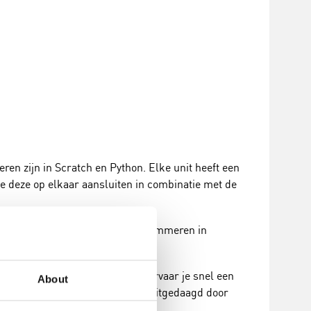
n zijn in Scratch en Python. Elke unit heeft een
 deze op elkaar aansluiten in combinatie met de
 de slag met prototypen en programmeren in
n te leren. Zonder voorkennis ervaar je snel een
About
BO of HBO wordt je nog steeds uitgedaagd door