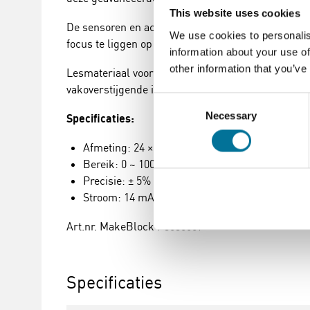
This website uses cookies
De sensoren en actuatoren zijn vergelijkbaar en 
We use cookies to personalis
focus te liggen op het leren prototypen en innover
information about your use of
other information that you’ve
Lesmateriaal voor mBuild vindt je op
STEAMVIDZ.
vakoverstijgende integratie te waarborgen.
Consent
Necessary
Selection
Specificaties:
Afmeting: 24 × 72 mm
Bereik: 0 ~ 100
Precisie: ± 5%
Stroom: 14 mA
Art.nr. MakeBlock P3030009
Specificaties