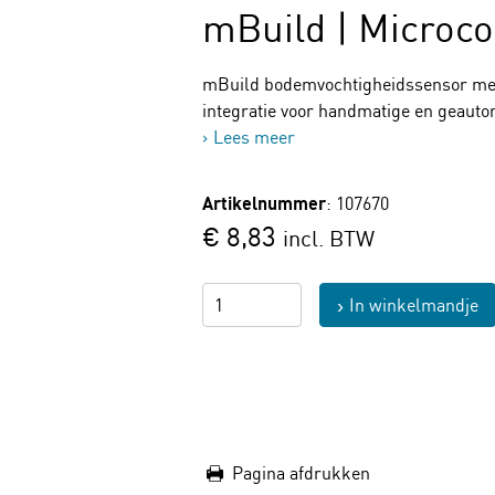
mBuild | Microco
mBuild bodemvochtigheidssensor met s
integratie voor handmatige en geauto
Lees meer
Artikelnummer
: 107670
€ 8,83
incl. BTW
In winkelmandje
Pagina afdrukken