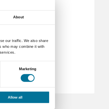
een de Go Direct SpectroVis Plus
ccu. Kijk voor meer info op
About
se our traffic. We also share
ers who may combine it with
 services.
Marketing
Allow all