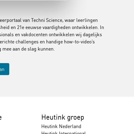
leerportaal van Techni Science, waar leerlingen
jsheid en 21e eeuwse vaardigheden ontwikkelen. In
onals en vakdocenten ontwikkelen wij dagelijks
erichte challenges en handige how-to-video’s
ig mee aan de slag kunnen.
aan
e
Heutink groep
Heutink Nederland
Heutink International