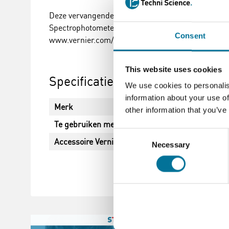
Deze vervangende litium-ion accu voor uw Go Direc
Spectrophotometer, Go Direct Constant Current Sys
Consent
www.vernier.com/products/accessories/gdx-bat-
This website uses cookies
Specificaties
We use cookies to personalis
information about your use of
Merk
Vernier
other information that you’ve
Te gebruiken met
Go Direct®
Consent
Accessoire Vernier Sensor
Go Direct® pH Sen
Necessary
Selection