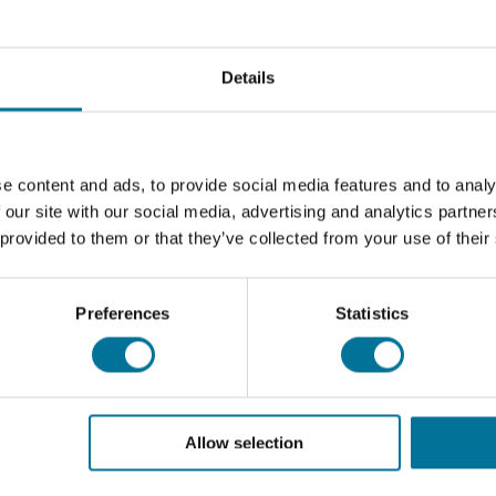
t Sensoren is uiteraard oplaadbaar en heeft 1 jaar garantie. All
tem en het Go Direct Melt Station maken geen gebruik van een a
Details
300
e content and ads, to provide social media features and to analy
 our site with our social media, advertising and analytics partn
 provided to them or that they’ve collected from your use of their
sor, Go Direct® Temperatuur
Preferences
Statistics
Allow selection