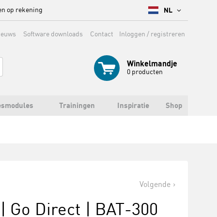
en op rekening
NL
ieuws
Software downloads
Contact
Inloggen / registreren
Winkelmandje
0
producten
esmodules
Trainingen
Inspiratie
Shop
Volgende
| Go Direct | BAT-300