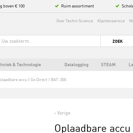
ng boven € 100
Ruim assortiment
Schol
Over Techni Science
Klantenservice
N
ZOEK
hniek & Technologie
Datalogging
STEAM
L
plaadbare accu | Go Direct | BAT-300
Vorige
Oplaadbare accu 