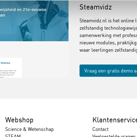
Steamvidz
Steamvidz.nl is het online 
zelfstandig technologiewi
samenwerking met professi
nieuwe modules, praktijkg
waar leerlingen zelfstand
Vraag een gratis demo 
Webshop
Klantenservic
Science & Wetenschap
Contact
STEAM
Veelgestelde vragen