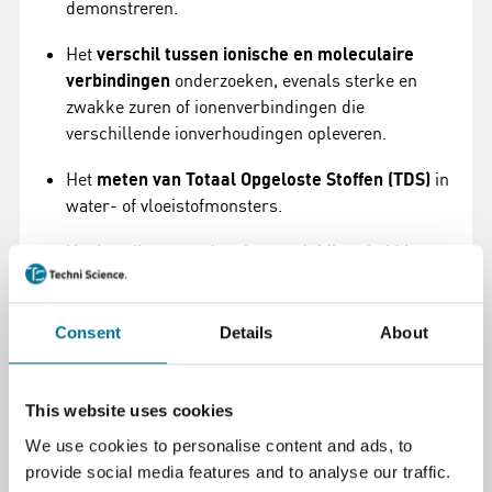
demonstreren.
Het
verschil tussen ionische en moleculaire
verbindingen
onderzoeken, evenals sterke en
zwakke zuren of ionenverbindingen die
verschillende ionverhoudingen opleveren.
Het
meten van Totaal Opgeloste Stoffen (TDS)
in
water- of vloeistofmonsters.
Het begrijpen van de rol van geleidbaarheid in
biologische processen en chemische reacties.
Draadloos of Bedraad – Flexibiliteit voor Uw
Consent
Details
About
Klaslokaal:
De Go Direct Conductivity Probe kan eenvoudig
This website uses cookies
worden aangesloten op een
mobiel apparaat
,
We use cookies to personalise content and ads, to
Chromebook™
of
computer
via
Bluetooth®
provide social media features and to analyse our traffic.
draadloze technologie of via
USB
-verbinding. Dit