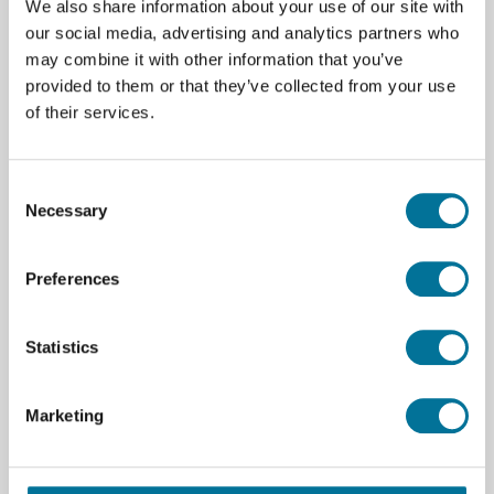
We also share information about your use of our site with
biedt je de flexibiliteit om de beste oplossing voor
our social media, advertising and analytics partners who
jouw klaslokaal of laboratorium te kiezen, zonder dat
may combine it with other information that you’ve
extra apparatuur of software nodig is.
provided to them or that they’ve collected from your use
Technische Specificaties:
of their services.
Meetbereik:
0 tot 20.000 μS/cm (0 tot 10.000 mg/L
TDS)
Consent
Necessary
Selection
Nauwkeurigheid (fabriekskalibratie):
±1% van
het volledige meetbereik (geldig voor 1 tot 10.000
Preferences
μS/cm)
Temperatuurbereik (bruikbaar in):
0°C tot 80°C
Statistics
Temperatuurcompensatie:
Automatisch van 5°C
tot 35°C, kan worden uitgeschakeld
Marketing
Resolutie:
0,01 μS/cm
Afmetingen:
12 mm buitenmaat, 12 cm lengte