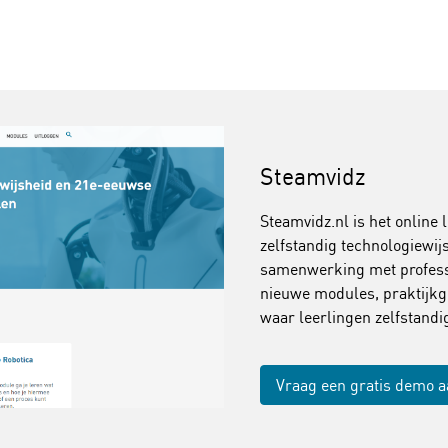
Steamvidz
Steamvidz.nl is het online 
zelfstandig technologiewi
samenwerking met professi
nieuwe modules, praktijkg
waar leerlingen zelfstand
Vraag een gratis demo 