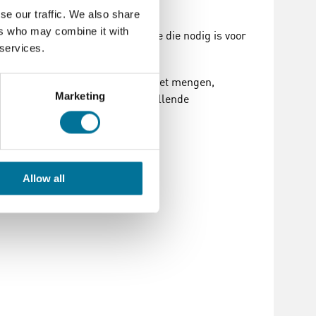
se our traffic. We also share
ers who may combine it with
 biedt dit bekerglas de precisie die nodig is voor
 services.
toriumtoepassingen, waaronder het mengen,
Marketing
erimenten en analyses in verschillende
Allow all