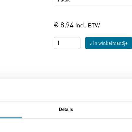
€ 8,94
incl. BTW
In winkelmandje
Pagina afdrukken
Details
biedt:
gwaardig DURAN borosilicaatglas, is dit bekerglas bestand teg