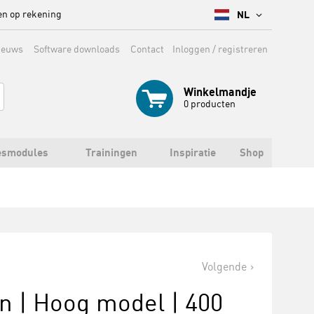
en op rekening
NL
ieuws
Software downloads
Contact
Inloggen / registreren
Winkelmandje
0
producten
esmodules
Trainingen
Inspiratie
Shop
Volgende
n | Hoog model | 400