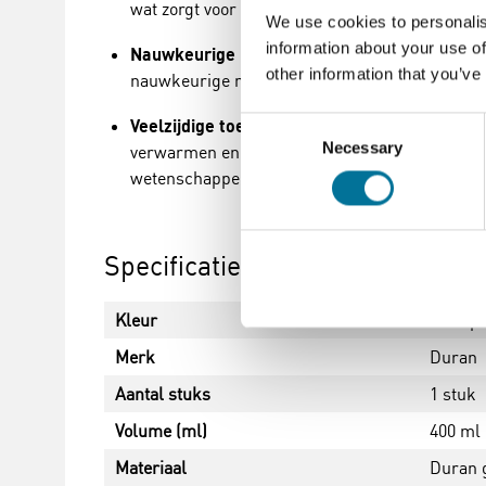
wat zorgt voor een langdurige en betrouwbare p
We use cookies to personalis
information about your use of
Nauwkeurige metingen
: Met een duidelijk ge
other information that you’ve
nauwkeurige metingen en experimenten.
Veelzijdige toepassingen
: Het hoog model be
Consent
Necessary
verwarmen en uitvoeren van chemische reacties.
Selection
wetenschappelijke disciplines.
Specificaties
Kleur
transp
Merk
Duran
Aantal stuks
1 stuk
Volume (ml)
400 ml
Materiaal
Duran 