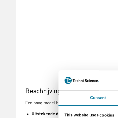
Beschrijving
Consent
Een hoog model bekerglas van 400 ml van DURAN 
Uitstekende duurzaamheid
: Gemaakt van hoo
This website uses cookies