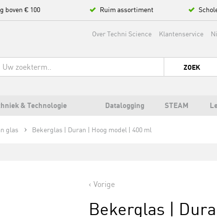
ng boven € 100
Ruim assortiment
Schol
Over Techni Science
Klantenservice
N
ZOEK
hniek & Technologie
Datalogging
STEAM
L
n glas
Bekerglas | Duran | Hoog model | 400 ml
Vorige
Bekerglas | Dura