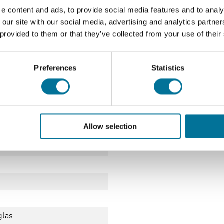
restatie in het laboratorium.
e content and ads, to provide social media features and to analy
 our site with our social media, advertising and analytics partn
markeerde schaalverdeling en een nauwkeurige inhoud van 400 ml,
 provided to them or that they’ve collected from your use of their
kerglas van DURAN is geschikt voor een breed scala aan labora
Preferences
Statistics
 Het biedt een veelzijdige oplossing voor het uitvoeren van exp
Allow selection
arant
glas