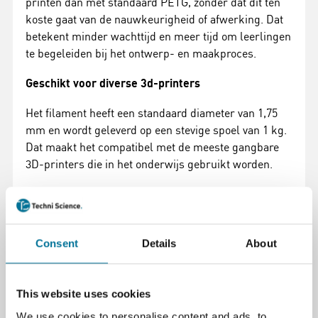
printen dan met standaard PETG, zonder dat dit ten
koste gaat van de nauwkeurigheid of afwerking. Dat
betekent minder wachttijd en meer tijd om leerlingen
te begeleiden bij het ontwerp- en maakproces.
Geschikt voor diverse 3d-printers
Het filament heeft een standaard diameter van 1,75
mm en wordt geleverd op een stevige spoel van 1 kg.
Dat maakt het compatibel met de meeste gangbare
3D-printers die in het onderwijs gebruikt worden.
Duurzaam en veilig in gebruik
In een leeromgeving is veiligheid belangrijk. PETG is
geurarm tijdens het printen en bevat geen
Consent
Details
About
schadelijke stoffen, wat het een geschikte keuze
maakt voor gebruik in klaslokalen. Bovendien is het
materiaal recyclebaar – een mooie bonus als je ook
This website uses cookies
aandacht besteedt aan duurzaamheid.
We use cookies to personalise content and ads, to