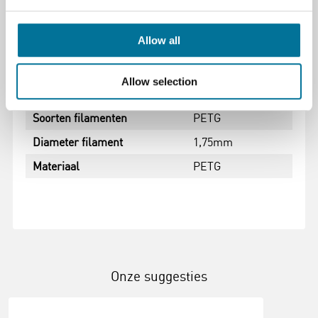
Allow all
Specificaties
Kleur
rood
Allow selection
Merk
Bambu Lab
Soorten filamenten
PETG
Diameter filament
1,75mm
Materiaal
PETG
Onze suggesties