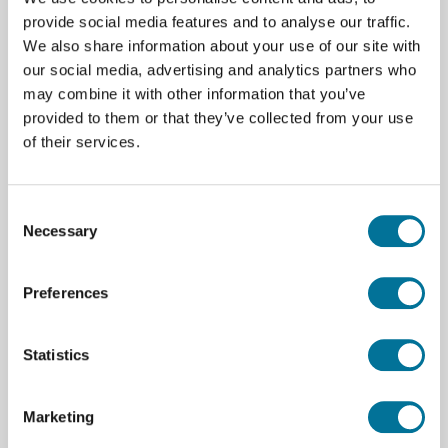
provide social media features and to analyse our traffic.
Waarom kiezen voor bambu lab petg-hf in het
We also share information about your use of our site with
onderwijs?
our social media, advertising and analytics partners who
may combine it with other information that you’ve
Minder kans op warping en stringing
provided to them or that they’ve collected from your use
Hoge printsnelheid, ideaal voor meerdere prints
of their services.
per lesweek
Uitstekende hechting tussen de lagen
Consent
Necessary
Selection
Gladde, professionele afwerking van elk model
Met de
Bambu Lab PETG-HF rood
kies je voor
Preferences
betrouwbaarheid, snelheid en kwaliteit in jouw
lespraktijk. De krachtige rode kleur zorgt bovendien
Statistics
voor een opvallend en professioneel eindresultaat.
Geef je leerlingen de kans om hun ideeën om te
zetten in tastbare resultaten – met een filament dat je
Marketing
als docent met vertrouwen gebruikt.