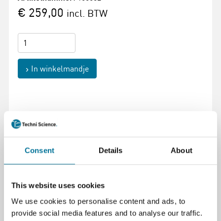
€ 259,00
incl. BTW
In winkelmandje
Pagina afdrukken
Consent
Details
About
Beschrijving
Microcontroller-kit met wifi-module voor het
This website uses cookies
ontwikkelen van programmeerbare projecten,
We use cookies to personalise content and ads, to
inclusief draadloze connectiviteit voor robotica en
provide social media features and to analyse our traffic.
elektronica. Het biedt praktische oplossingen voor