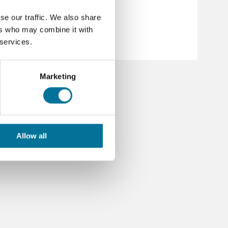
na - deutsch.pdf
a scale - english.pdf
se our traffic. We also share
ers who may combine it with
 services.
Marketing
Allow all