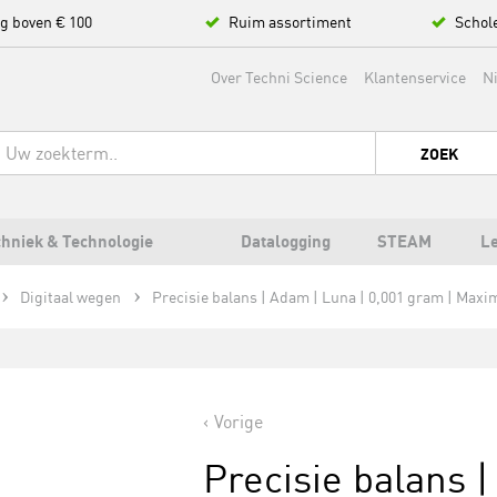
ng boven € 100
Ruim assortiment
Schol
Over Techni Science
Klantenservice
N
ZOEK
hniek & Technologie
Datalogging
STEAM
L
Digitaal wegen
Precisie balans | Adam | Luna | 0,001 gram | Maxi
Vorige
Precisie balans |