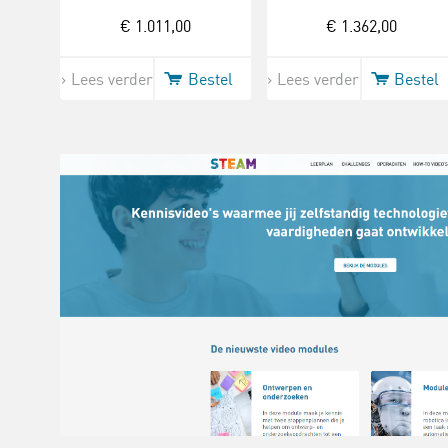
Maximaal 420
Maximaal 620
gram
gram
€ 1.011,00
€ 1.362,00
Lees verder
Bestel
Lees verder
Bestel