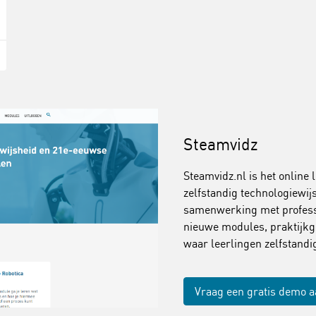
Steamvidz
Steamvidz.nl is het online 
zelfstandig technologiewi
samenwerking met professi
nieuwe modules, praktijkg
waar leerlingen zelfstand
Vraag een gratis demo 