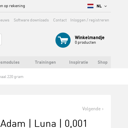
en op rekening
NL
ieuws
Software downloads
Contact
Inloggen / registreren
Winkelmandje
0
producten
esmodules
Trainingen
Inspiratie
Shop
maal 220 gram
Volgende
 Adam | Luna | 0,001