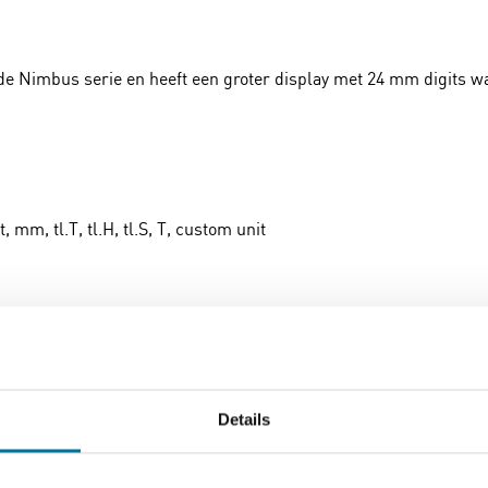
e Nimbus serie en heeft een groter display met 24 mm digits wat
 mm, tl.T, tl.H, tl.S, T, custom unit
he kalibratie
Details
Download