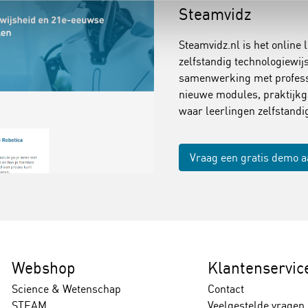
Steamvidz
Steamvidz.nl is het online 
zelfstandig technologiewi
samenwerking met professi
nieuwe modules, praktijkg
waar leerlingen zelfstand
Vraag een gratis demo 
Webshop
Klantenservic
Science & Wetenschap
Contact
STEAM
Veelgestelde vragen