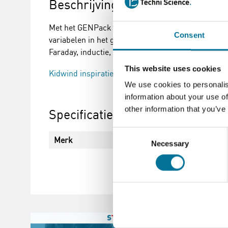
Beschrijving
Met het GENPack kunnen leerlingen hun eigen ele
Consent
variabelen in het generatorontwerp zal de stroom
Faraday, inductie, AC/DC-elektriciteitsproductie 
This website uses cookies
Kidwind inspiratie video
We use cookies to personalis
information about your use of
other information that you’ve
Specificaties
Consent
Merk
KidWind
Necessary
Selection