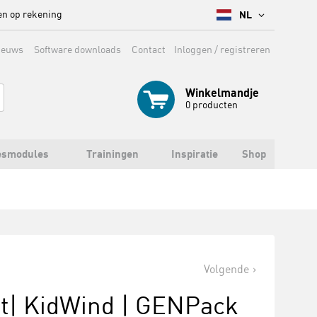
en op rekening
NL
ieuws
Software downloads
Contact
Inloggen / registreren
Winkelmandje
0
producten
esmodules
Trainingen
Inspiratie
Shop
Volgende
t| KidWind | GENPack