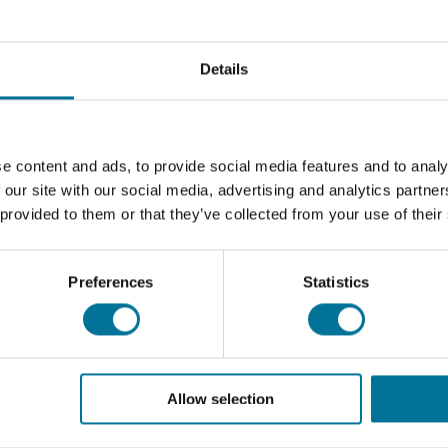
ktrische generator bouwen en experimenten met elektriciteit e
Details
- en spanningsuitvoer beïnvloeden. Het GENPack is perfect voor
en energietransformaties onderzoeken.
e content and ads, to provide social media features and to analy
 our site with our social media, advertising and analytics partn
 provided to them or that they’ve collected from your use of their
Preferences
Statistics
Allow selection