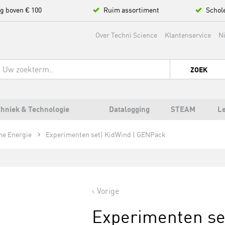
ng boven € 100
Ruim assortiment
Schol
Over Techni Science
Klantenservice
N
ZOEK
hniek & Technologie
Datalogging
STEAM
L
e Energie
Experimenten set| KidWind | GENPack
Vorige
Experimenten se