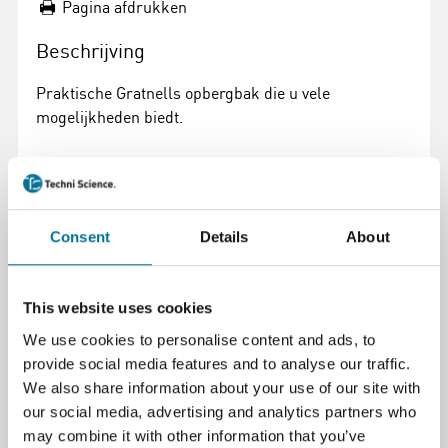
Pagina afdrukken
Beschrijving
Praktische Gratnells opbergbak die u vele
mogelijkheden biedt.
Specificaties
Kleur
blauw
Consent
Details
About
Merk
Gratnells
Formaat
F3 - B312 x D430 x H300 mm
This website uses cookies
Diepte (cm)
42,7 cm
We use cookies to personalise content and ads, to
provide social media features and to analyse our traffic.
Materiaal
Kunststof
We also share information about your use of our site with
Breedte (cm)
31,2 cm
our social media, advertising and analytics partners who
Hoogte (cm)
30 cm
may combine it with other information that you’ve