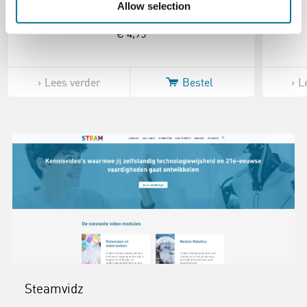
Allow selection
€ 4,95
Lees verder
Bestel
L
Steamvidz