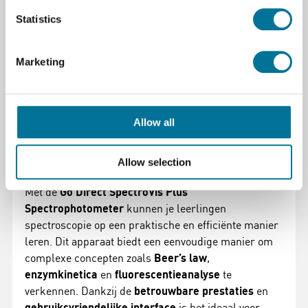
beste past bij jouw klaslokaal of laboratorium.
Statistics
Inbegrepen accessoires
15 plastic cuvettes
met deksels
Marketing
Mini USB-kabel
Voeding
Allow all
Perfect voor scheikunde in het voortgezet
onderwijs
Allow selection
Met de
Go Direct SpectroVis Plus
Spectrophotometer
kunnen je leerlingen
spectroscopie op een praktische en efficiënte manier
leren. Dit apparaat biedt een eenvoudige manier om
complexe concepten zoals
Beer’s law
,
enzymkinetica
en
fluorescentieanalyse
te
verkennen. Dankzij de
betrouwbare prestaties
en
gebruiksvriendelijke interface
is het ideaal voor