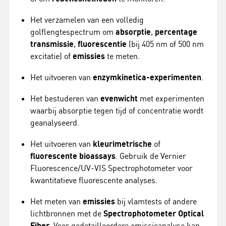
Het verzamelen van een volledig
golflengtespectrum om
absorptie
,
percentage
transmissie
,
fluorescentie
(bij 405 nm of 500 nm
excitatie) of
emissies
te meten.
Het uitvoeren van
enzymkinetica-experimenten
.
Het bestuderen van
evenwicht
met experimenten
waarbij absorptie tegen tijd of concentratie wordt
geanalyseerd.
Het uitvoeren van
kleurimetrische
of
fluorescente bioassays
. Gebruik de Vernier
Fluorescence/UV-VIS Spectrophotometer voor
kwantitatieve fluorescente analyses.
Het meten van
emissies
bij vlamtests of andere
lichtbronnen met de
Spectrophotometer Optical
Fiber
. Voor gedetailleerdere emissieanalyse kan