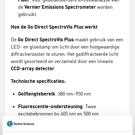
de
Vernier Emissions Spectrometer
worden
gebruikt.
Hoe de Go Direct SpectroVis Plus werkt
De
Go Direct SpectroVis Plus
maakt gebruik van een
LED- en gloeilamp om licht door een hoogwaardige
diffractierooster te sturen. Het gediffracteerde licht
wordt gesorteerd en verzameld door een lineaire
CCD-array detector
.
Technische specificaties:
Golflengtebereik
: 380 nm–950 nm
Fluorescentie-ondersteuning
: Twee
excitatiebronnen bij 405 nm en 500 nm
Golflengte-intervallen
: Ongeveer 1 nm tussen
gerapporteerde waarden (verzamelt 570 waarden)