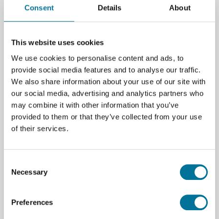
Consent
Details
About
Optische resolutie (FWHM)
: 5,0 nm
Golflengte-nauwkeurigheid
: ± 4,0 nm
This website uses cookies
We use cookies to personalise content and ads, to
Fotometrische nauwkeurigheid
: ± 0,10 A.U.
provide social media features and to analyse our traffic.
Typische scantijd
: Ongeveer 2 seconden
We also share information about your use of our site with
our social media, advertising and analytics partners who
Afmetingen
: 15 cm x 9 cm x 4 cm
may combine it with other information that you’ve
provided to them or that they’ve collected from your use
Lichtbronnen
: Gloeilamp (ongeveer 8000 uur
of their services.
levensduur) en LED (ongeveer 100.000 uur
levensduur). Geen externe voeding nodig.
Consent
Eenvoudige connectiviteit en gebruiksgemak
Necessary
Selection
De
Go Direct SpectroVis Plus
kan zowel draadloos
via
Bluetooth
als via een
USB-verbinding
worden
Preferences
gebruikt, zodat je kunt kiezen welke oplossing het