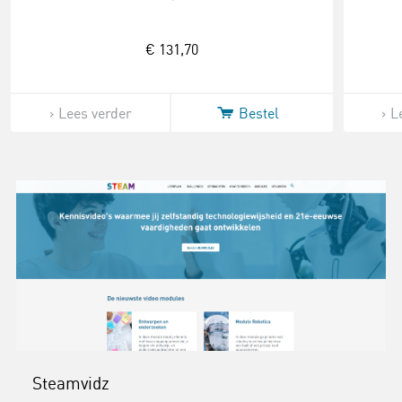
€ 131,70
Lees verder
Bestel
L
Steamvidz