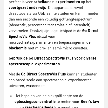
perfect is voor
scheikunde-experimenten
op het
voortgezet onderwijs
. Dit apparaat is zowel
draadloos als via USB aan te sluiten en kan in minder
dan één seconde een volledig golflengtespectrum
(absorptie, percentage transmissie of intensiteit)
verzamelen. Dankzij zijn lage lichtpad is de
Go Direct
SpectroVis Plus
ideaal voor
microschaalexperimenten en toepassingen in de
biochemie
met micro- en semi-micro cuvettes.
Gebruik de Go Direct SpectroVis Plus voor diverse
spectroscopie-experimenten
Met de
Go Direct SpectroVis Plus
kunnen studenten
een breed scala aan spectroscopie-experimenten
uitvoeren, waaronder:
Het bepalen van de piekgolflengte om de
oplossingsconcentratie
te meten voor
Beer’s law
of om
reactiesnelheden
te monitoren.