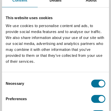
Consent
Details
About
Deze Go Direct oplaadbare accu ondersteunt diverse
sensors zoals CO2, O2, ethanol, beweging, en
optische zuurstofmeters, waardoor flexibele
This website uses cookies
monitoring mogelijk is. De accu biedt langdurige
We use cookies to personalise content and ads, to
krachtbron voor toepassingen in datalogging en
provide social media features and to analyse our traffic.
sensornetwerken. Batterijtechnologie voorkomt
We also share information about your use of our site with
storingen en vermindert kabelgebruik in
our social media, advertising and analytics partners who
meetopstellingen.
may combine it with other information that you’ve
provided to them or that they’ve collected from your use
of their services.
Specificaties
Merk
Vernier
Consent
Vernier
Accessoires en
Necessary
Selection
onderdelen
Te gebruiken met
Go Direct®
Preferences
Accessoire Vernier Sensor
Go Direct® pH