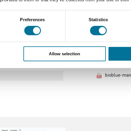
.2 V
Preferences
Statistics
 en 1 jaar op batterijen
Allow selection
Download
bioblue-man