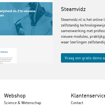
Steamvidz
Steamvidz.nl is het online 
zelfstandig technologiewi
samenwerking met professi
nieuwe modules, praktijkg
waar leerlingen zelfstand
Vraag een gratis demo 
Webshop
Klantenservic
Science & Wetenschap
Contact