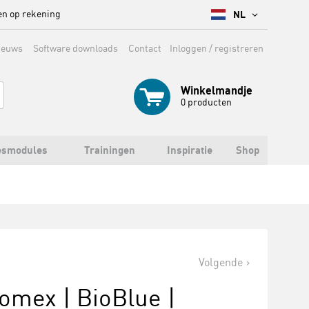
en op rekening
NL
ieuws
Software downloads
Contact
Inloggen / registreren
Winkelmandje
0
producten
esmodules
Trainingen
Inspiratie
Shop
Volgende
omex | BioBlue |