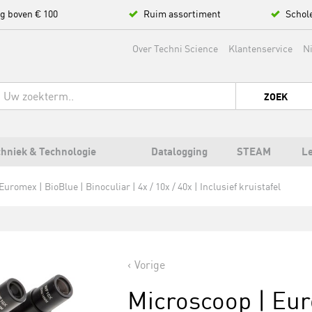
ng boven € 100
Ruim assortiment
Schol
Over Techni Science
Klantenservice
N
ZOEK
hniek & Technologie
Datalogging
STEAM
L
uromex | BioBlue | Binoculiar | 4x / 10x / 40x | Inclusief kruistafel
Vorige
Microscoop | Eur