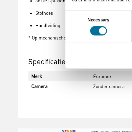
3x GP Oplaadbare AA batterij NiMH 1800 mAh 1
Stofhoes
Consent
Necessary
Selection
Handleiding
* Op mechanische onderdelen, 2 jaar op elektronica
Specificaties
Merk
Euromex
Camera
Zonder camera