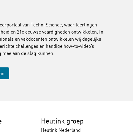
leerportaal van Techni Science, waar leerlingen
jsheid en 21e eeuwse vaardigheden ontwikkelen. In
onals en vakdocenten ontwikkelen wij dagelijks
erichte challenges en handige how-to-video’s
ig mee aan de slag kunnen.
aan
e
Heutink groep
Heutink Nederland