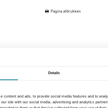
Pagina afdrukken
e met NeoLED verlichting en een oplaadbare accu. Voorzien van
 4243-SP
Details
e content and ads, to provide social media features and to analy
 our site with our social media, advertising and analytics partn
 provided to them or that they’ve collected from your use of their