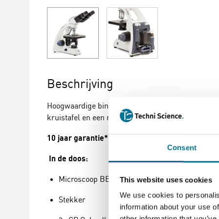
Beschrijving
Hoogwaardige binoculaire microscoop voor educati
kruistafel en een regelbare condensor. Model BB.
10 jaar garantie*
Consent
In de doos:
Microscoop BB. 4243-SP
This website uses cookies
We use cookies to personalis
Stekker
information about your use of
other information that you’ve