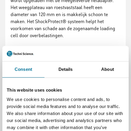
wordt opgeladen met de meegeleverde netadapter.
Het weegplateau van roestvaststaal heeft een
diameter van 120 mm en is makkelijk schoon te
maken. Het ShockProtect® systeem helpt het
voorkomen van schade aan de zogenaamde loading
cell door overbelastingen.
Specificaties:
Adam HCB 1002
Capaciteit 1000 g
Consent
Details
About
Afleesbaarheid 0,01 g
Behuizing ABS kunststof
LCD display met 18 mm hoge cijfers
This website uses cookies
Afmeting tochtscherm Ø 132 x 90 mm
We use cookies to personalise content and ads, to
Afmetingen 174 x 252 x 80 mm
provide social media features and to analyse our traffic.
We also share information about your use of our site with
our social media, advertising and analytics partners who
Specificaties
may combine it with other information that you’ve