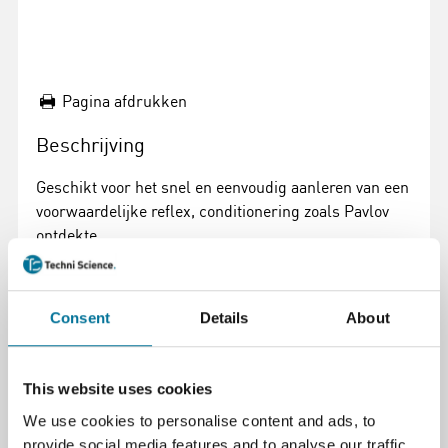
Pagina afdrukken
Beschrijving
Geschikt voor het snel en eenvoudig aanleren van een
voorwaardelijke reflex, conditionering zoals Pavlov
ontdekte.
Eenvoudig uit te voeren experiment:
Een kleine luchtstoot bij de ogen zorgt voor een
Consent
Details
About
reflex: het sluiten van de oogleden. Combineert men
dit met het gelijktijdig laten klinken van een
geluidssignaal (fluitje), dan zal na korte tijd het
This website uses cookies
fluitsignaal al voldoende zijn om deze reflex op te
We use cookies to personalise content and ads, to
wekken.
provide social media features and to analyse our traffic.