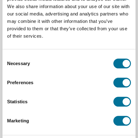
We also share information about your use of our site with
De luchtstroming rond de ogen is eenvoudig in te
our social media, advertising and analytics partners who
stellen op de oogafstand van de proefpersoon en door
may combine it with other information that you’ve
het sluiten van een uitstroomopening ook geschikt
provided to them or that they’ve collected from your use
voor een oog.
of their services.
Specificaties
Consent
Necessary
Selection
Merk
Merkloos
Preferences
Statistics
Marketing