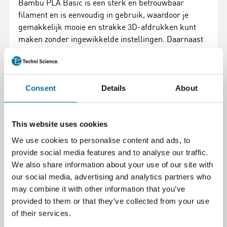
Bambu PLA Basic is een sterk en betrouwbaar
filament en is eenvoudig in gebruik, waardoor je
gemakkelijk mooie en strakke 3D-afdrukken kunt
maken zonder ingewikkelde instellingen. Daarnaast
zijn de belangrijkste instellingen voor het printen zijn
al opgeslagen in een kleine RFID-chip op het
filament. Deze chip wordt automatisch gelezen door
het Bambu Lab 3D-printersysteem (AMS), zodat je
Consent
Details
About
meteen kunt beginnen met printen zonder zelf
instellingen te hoeven aanpassen.
This website uses cookies
Met deze voordelige navulverpakking produceer je
We use cookies to personalise content and ads, to
veel minder afval en print je goedkoper.
provide social media features and to analyse our traffic.
We also share information about your use of our site with
Levering omvat:
our social media, advertising and analytics partners who
Filament zonder spoel (navulverpakking)
may combine it with other information that you’ve
provided to them or that they’ve collected from your use
Te gebruiken in combinatie met de Bambu Lab spoel.
of their services.