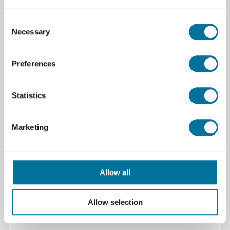
Specificaties
Consent
Necessary
Selection
Kleur
wit
Merk
Bambu Lab
Preferences
Soorten filamenten
PLA
Diameter filament
1,75mm
Statistics
Materiaal
PLA
Marketing
Kleur (naam)
Jade wit
Downloads
Allow all
bambu pla basic gradient technical data
sheet.pdf
Allow selection