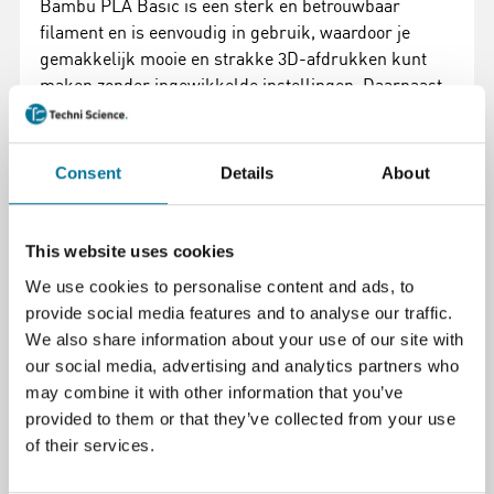
Bambu PLA Basic is een sterk en betrouwbaar
filament en is eenvoudig in gebruik, waardoor je
gemakkelijk mooie en strakke 3D-afdrukken kunt
maken zonder ingewikkelde instellingen. Daarnaast
zijn de belangrijkste instellingen voor het printen zijn
al opgeslagen in een kleine RFID-chip op het
filament. Deze chip wordt automatisch gelezen door
Consent
Details
About
het Bambu Lab 3D-printersysteem (AMS), zodat je
meteen kunt beginnen met printen zonder zelf
instellingen te hoeven aanpassen.
This website uses cookies
We use cookies to personalise content and ads, to
Met deze voordelige navulverpakking produceer je
provide social media features and to analyse our traffic.
veel minder afval en print je goedkoper.
We also share information about your use of our site with
Levering omvat:
our social media, advertising and analytics partners who
may combine it with other information that you’ve
Filament zonder spoel (navulverpakking)
provided to them or that they’ve collected from your use
of their services.
Te gebruiken in combinatie met de Bambu Lab spoel.