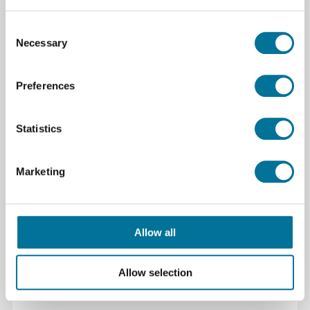
Specificaties
Consent
Necessary
Selection
Kleur
blue grey
Merk
Bambu Lab
Preferences
Soorten filamenten
PLA
Diameter filament
1,75mm
Statistics
Materiaal
PLA
Marketing
Kleur (naam)
Blauwgrijs
Downloads
Allow all
bambu pla basic gradient technical data
sheet.pdf
Allow selection