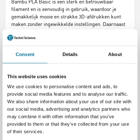
Bambu PLA Basic is een sterk en betrouwbaar
filament en is eenvoudig in gebruik, waardoor je
gemakkelijk mooie en strakke 3D-afdrukken kunt
maken zonder ingewikkelde instellingen. Daarnaast
zijn de belangrijkste instellingen voor het printen zijn
al opgeslagen in een kleine RFID-chip op het
filament. Deze chip wordt automatisch gelezen door
het Bambu Lab 3D-printersysteem (AMS), zodat je
Consent
Details
About
meteen kunt beginnen met printen zonder zelf
instellingen te hoeven aanpassen.
This website uses cookies
Met deze voordelige navulverpakking produceer je
We use cookies to personalise content and ads, to
veel minder afval en print je goedkoper.
provide social media features and to analyse our traffic.
We also share information about your use of our site with
Levering omvat:
our social media, advertising and analytics partners who
Filament zonder spoel (navulverpakking)
may combine it with other information that you’ve
provided to them or that they’ve collected from your use
Te gebruiken in combinatie met de Bambu Lab spoel.
of their services.