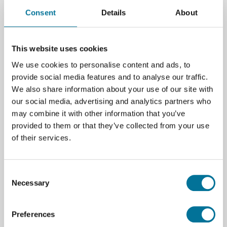
Consent
Details
About
Pagina afdrukken
Beschrijving
This website uses cookies
Laboratoriumjas van 100% katoen.
We use cookies to personalise content and ads, to
provide social media features and to analyse our traffic.
Specificaties:
We also share information about your use of our site with
our social media, advertising and analytics partners who
Doekgewicht 300 grams/m²
may combine it with other information that you’ve
Drukknoopsluiting
provided to them or that they’ve collected from your use
Twee zijzakken
of their services.
Binnenzak en borstzak
Consent
Specificaties
Necessary
Selection
Merk
Merkloos
Preferences
Materiaal
Katoen