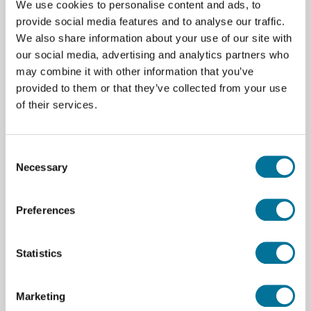
We use cookies to personalise content and ads, to
De Turbine Hub is te bevestigen op de as van de
provide social media features and to analyse our traffic.
generator zodat je de windbladen gemakkelijk kunt
We also share information about your use of our site with
plaatsen. De naaf is zo ontworpen dat je snel en
our social media, advertising and analytics partners who
makkelijk de bladhoeken kunt veranderen en/of kunt
may combine it with other information that you’ve
wisselen.
provided to them or that they’ve collected from your use
of their services.
Kidwind inspiratie video
Consent
Necessary
Specificaties
Selection
Merk
KidWind
Preferences
Statistics
Marketing