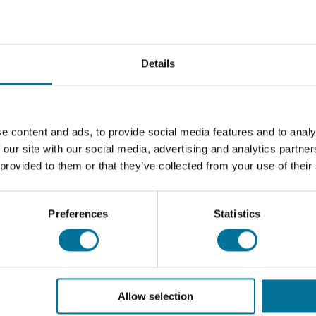
Pagina afdrukken
Details
n een huishoudelijk zonneboilersysteem. Onderzoek alle variabe
 verwarmen. De instructies die bij deze kit worden geleverd bev
e content and ads, to provide social media features and to analy
 our site with our social media, advertising and analytics partn
 provided to them or that they’ve collected from your use of their
Preferences
Statistics
Allow selection