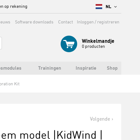
en op rekening
NL
ieuws
Software downloads
Contact
Inloggen / registreren
Winkelmandje
0
producten
esmodules
Trainingen
Inspiratie
Shop
ration Kit
Volgende
eem model |KidWind |