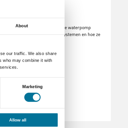
About
len zoals ontwerp, snelheid van de waterpomp
at informatie over de zonneboilersystemen en hoe ze
se our traffic. We also share
ers who may combine it with
 services.
Marketing
Allow all