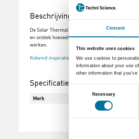
Beschrijving
Consent
De Solar Thermal Exploration Kit is een model va
en ontdek hoeveel tijd er nodig is om het water te
werken.
This website uses cookies
Kidwind inspiratie video
We use cookies to personalis
information about your use of
other information that you’ve
Specificaties
Consent
Necessary
Selection
Merk
KidWind