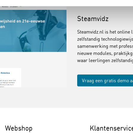
Steamvidz
Steamvidz.nl is het online 
zelfstandig technologiewi
samenwerking met professi
nieuwe modules, praktijkg
waar leerlingen zelfstand
Vraag een gratis demo 
Webshop
Klantenservic