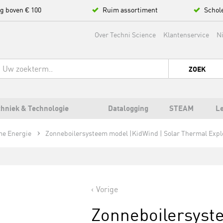
ng boven € 100
Ruim assortiment
Schol
Over Techni Science
Klantenservice
N
ZOEK
hniek & Technologie
Datalogging
STEAM
L
e Energie
Zonneboilersysteem model |KidWind | Solar Thermal Explo
Vorige
Zonneboilersyst