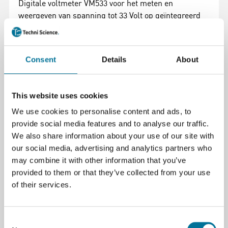
Digitale voltmeter VM533 voor het meten en
weergeven van spanning tot 33 Volt op geïntegreerd
0,36 “ 5-digit display. Werkt op de meetspanning.
Specificaties:
Consent
Details
About
• Bedrijfsspanning: 3,5 – 30 V (DC) | via
meetspanning.
• Meetbereik: 0 – 33 V DC
This website uses cookies
• Meetnauwkeurigheid: ± 0,3 %
We use cookies to personalise content and ads, to
• Bedrijfstemperatuur: -10 + 65 ° C
provide social media features and to analyse our traffic.
• Stroomverbruik: ca. 4,4 mA
We also share information about your use of our site with
• Refresh rate: 200 ms
our social media, advertising and analytics partners who
• Display: 5 digits segment display
may combine it with other information that you’ve
• Afmeting display: 0,36 “
provided to them or that they’ve collected from your use
• Kleur: rood
of their services.
• Codering bedrading: Rood: voedingsspanning (+);
zwart: aarde (-); geel: meetspanning
• Lengte aansluitsnoertje: 14 cm
Consent