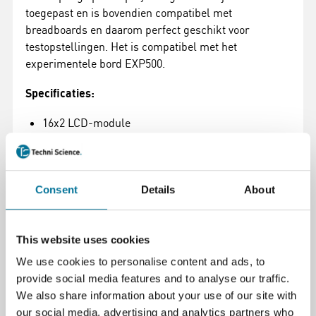
toegepast en is bovendien compatibel met
breadboards en daarom perfect geschikt voor
testopstellingen. Het is compatibel met het
experimentele bord EXP500.
Specificaties:
16x2 LCD-module
16 tekens x 2 regels
ACHTERLICHT
+ 5V DC LED-achtergrondverlichting
Consent
Details
About
16-pins koptekst
80 x 36,5 x 11 mm
32 g
This website uses cookies
EAN 4250236815497
We use cookies to personalise content and ads, to
provide social media features and to analyse our traffic.
We also share information about your use of our site with
our social media, advertising and analytics partners who