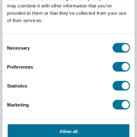
Specificaties
may combine it with other information that you’ve
provided to them or that they’ve collected from your use
Merk
Joy-IT
of their services.
Te gebruiken met
Raspberry Pi
Consent
Necessary
Selection
Preferences
Onze suggesties
Statistics
Marketing
Allow all