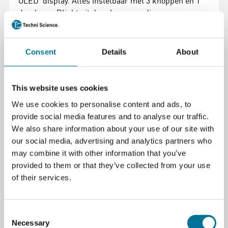
OLED display. Alles instelbaar met 3 knoppen en 1
draaknop. Blinkt uit door hoogwaardige
componenten en de optie voor externe communicatie.
Kan worden uitgerust met een behuizing, BT- en
USB-module.
Consent
Details
About
Specificaties:
This website uses cookies
• Model: DPS5005
• Invoerspanning: 6 - 55 V (DC)
We use cookies to personalise content and ads, to
• Uitvoerspanning: 0 - 50 V
provide social media features and to analyse our traffic.
• Resolutie: 0,01 V
We also share information about your use of our site with
• Stroom: 0 - 5 A
our social media, advertising and analytics partners who
• Resolutie: 0,01 A
may combine it with other information that you’ve
• Vermogen: 0 - 250 W
provided to them or that they’ve collected from your use
• Rimpel: 100mV(pp) bij maximale belasting
of their services.
• Grootte display: 1,44”
• Behuizingsuitsparing: 39 x 71 mm
Consent
Afmeting: 42 x 45 x 80 mm
Necessary
Selection