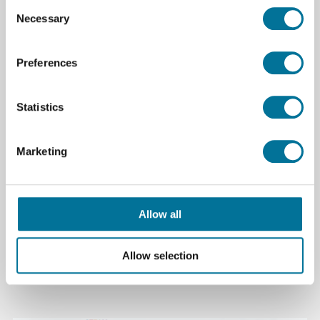
Afmeting: 172 x 86 x 310 mm
Consent
Necessary
Selection
Gewicht: 1,23 kg
EAN: 4250236820477
Preferences
JT-RD6006-Case02
Statistics
Marketing
Specificaties
Merk
Joy-IT
Allow all
Te gebruiken met
Raspberry Pi
Allow selection