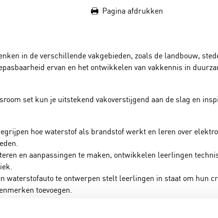
Pagina afdrukken
ken in de verschillende vakgebieden, zoals de landbouw, stedel
epasbaarheid ervan en het ontwikkelen van vakkennis in duurza
oom set kun je uitstekend vakoverstijgend aan de slag en inspi
rijpen hoe waterstof als brandstof werkt en leren over elektro
reden.
teren en aanpassingen te maken, ontwikkelen leerlingen techni
iek.
 waterstofauto te ontwerpen stelt leerlingen in staat om hun cre
kenmerken toevoegen.
het belang van duurzame energiebronnen en milieuvriendelijke 
rgiebron.