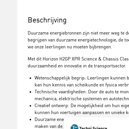
Beschrijving
Duurzame energiebronnen zijn niet meer weg te den
begrijpen van duurzame energietechnologie, de to
we onze leerlingen nu moeten bijbrengen.
Met dit Horizon H2GP XPR Science & Chassis Classr
duurzaamheid en innovatie in de transportsector.
Wetenschappelijk begrip: Leerlingen kunnen beg
kan hun kennis van scheikunde en fysica verb
Technische vaardigheden: Door de auto te mon
mechanica, elektrische systemen en autotechn
Creatief ontwerp: De mogelijkheid om hun eigen
kunnen hun voertuigen aanpassen en unieke 
Duurzame energie-educatie: De set benadrukt 
maken van de rol van waterstof als schone ene