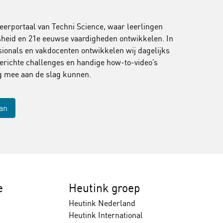
leerportaal van Techni Science, waar leerlingen
jsheid en 21e eeuwse vaardigheden ontwikkelen. In
onals en vakdocenten ontwikkelen wij dagelijks
erichte challenges en handige how-to-video’s
ig mee aan de slag kunnen.
aan
e
Heutink groep
Heutink Nederland
Heutink International