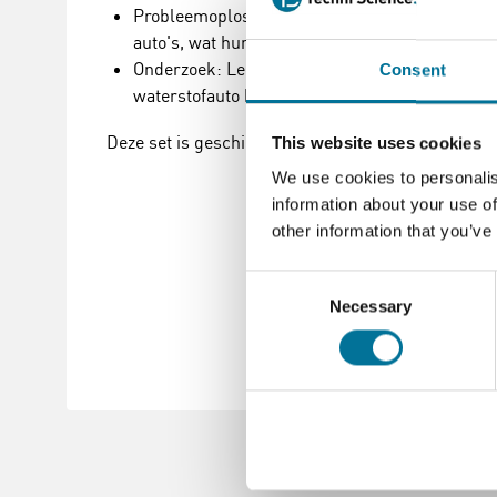
Probleemoplossend vermogen: Leerlingen word
auto's, wat hun kritisch denkvermogen en pro
Onderzoek: Leerlingen kunnen hun eigen onderz
Consent
waterstofauto beïnvloeden.
Deze set is geschikt voor bv. 12 groepen van 24 lee
This website uses cookies
We use cookies to personalis
information about your use of
other information that you’ve
Consent
Necessary
Selection