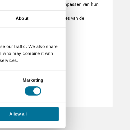
verwinnen bij het bouwen en aanpassen van hun
schillende factoren de prestaties van de
About
se our traffic. We also share
ers who may combine it with
s
 services.
er manual dutch.pdf
Marketing
r manual dutch (1).pdf
Allow all