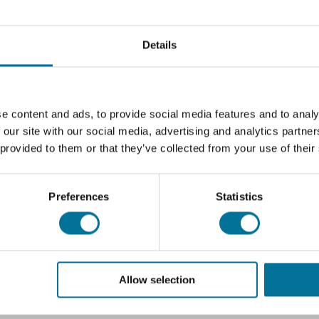
en aangemoedigd om problemen op te lossen en obstakels te o
bleemoplossende vaardigheden ontwikkelt.
oek uitvoeren en experimenten opzetten om te begrijpen hoe ver
Details
rlingen.
e content and ads, to provide social media features and to analy
 our site with our social media, advertising and analytics partn
Download
 provided to them or that they’ve collected from your use of their
resk-02b us
Preferences
Statistics
resk-02c use
Allow selection