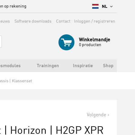
en op rekening
NL
ieuws
Software downloads
Contact
Inloggen / registreren
Winkelmandje
0
producten
esmodules
Trainingen
Inspiratie
Shop
ssis | Klassenset
Volgende
 | Horizon | H2GP XPR