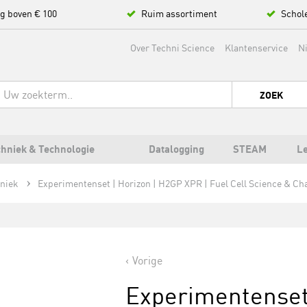
ng boven € 100
Ruim assortiment
Schol
Over Techni Science
Klantenservice
N
ZOEK
hniek & Technologie
Datalogging
STEAM
L
hniek
Experimentenset | Horizon | H2GP XPR | Fuel Cell Science & Cha
Vorige
Experimentenset