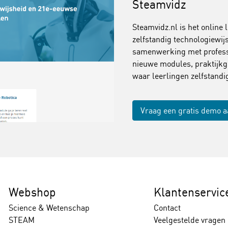
Steamvidz
Steamvidz.nl is het online 
zelfstandig technologiewi
samenwerking met professi
nieuwe modules, praktijkg
waar leerlingen zelfstand
Vraag een gratis demo 
Webshop
Klantenservic
Science & Wetenschap
Contact
STEAM
Veelgestelde vragen