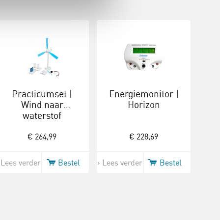
Practicumset |
Energiemonitor |
Wind naar
Horizon
waterstof
€ 264,99
€ 228,69
Lees verder
Bestel
Lees verder
Bestel