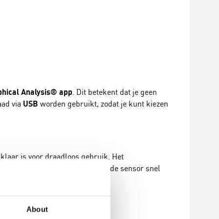
phical Analysis® app
. Dit betekent dat je geen
aad via
USB
worden gebruikt, zodat je kunt kiezen
d klaar is voor draadloos gebruik. Het
ls de batterij bijna leeg is, kun je de sensor snel
About