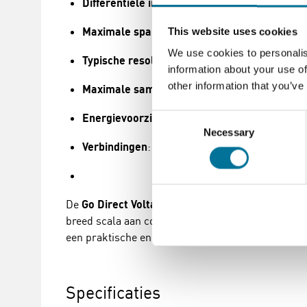
Differentiële invoerspanning
: 20 V
Maximale spanning op elke invoer
: 24 V
This website uses cookies
We use cookies to personalis
Typische resolutie
: 5 mV op het
potentiaal
- 2
information about your use of
other information that you’ve
Maximale samplesnelheid
: 1.000 monsters p
Energievoorziening
: Oplaadbare interne batte
Consent
Necessary
Selection
Verbindingen
: Draadloos via
Bluetooth
of bed
De
Go Direct Voltage Probe
is een veelzijdige en
breed scala aan concepten in natuurkunde willen 
een praktische en intuïtieve manier leren.
Specificaties