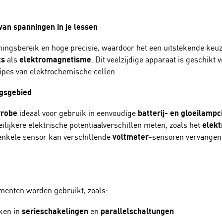
van spanningen in je lessen
ingsbereik en hoge precisie, waardoor het een uitstekende keuze
ts
als
elektromagnetisme
. Dit veelzijdige apparaat is geschik
ipes van elektrochemische cellen.
ngsgebied
Probe
ideaal voor gebruik in eenvoudige
batterij- en gloeilampc
eilijkere elektrische potentiaalverschillen meten, zoals het
elekt
nkele sensor kan verschillende
voltmeter
-sensoren vervangen 
menten worden gebruikt, zoals:
ken in
serieschakelingen
en
parallelschaltungen
.