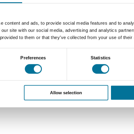
e content and ads, to provide social media features and to analy
0 V kanaal
 our site with our social media, advertising and analytics partn
 provided to them or that they’ve collected from your use of their
er seconde
rij of USB-aansluiting
Preferences
Statistics
raad via
USB
 betrouwbare keuze voor docenten in het
voortgezet onderwijs
, 
Allow selection
onderzoeken. Met dit apparaat kunnen leerlingen de principes 