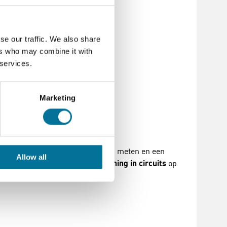
se our traffic. We also share
ers who may combine it with
 services.
Marketing
die elektrische spanningen willen meten en een
Allow all
van
elektromagnetisme
en
spanning in circuits
op