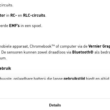
ircuits.
tor
in
RC-
en
RLC-circuits
.
eerde
EMF’s
in een spoel.
 mobiele apparaat, Chromebook™ of computer via de
Vernier Gra
n. De sensoren kunnen zowel draadloos via
Bluetooth®
als bedr
ium.
ebruik
buuste, oplaadbare batterij die lange
gebruikstijd
biedt en altij
 bekroonde
Vernier Graphical Analysis® app
of
LabQuest® 3
. A
der onderbreking voortzetten.
Details