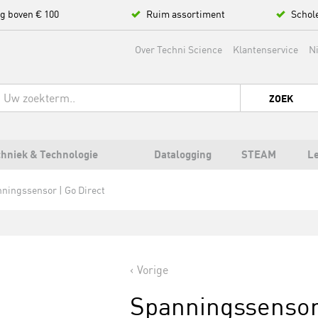
ng boven € 100
Ruim assortiment
Schol
Over Techni Science
Klantenservice
N
ZOEK
hniek & Technologie
Datalogging
STEAM
L
ningssensor | Go Direct
Vorige
Spanningssensor 