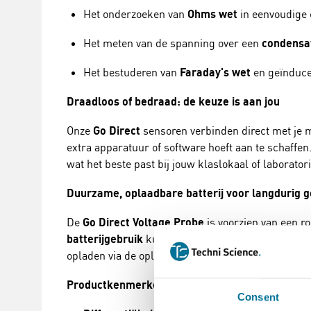
Het onderzoeken van
Ohms wet
in eenvoudige c
Het meten van de spanning over een
condensa
Het bestuderen van
Faraday's wet
en geïnduc
Draadloos of bedraad: de keuze is aan jou
Onze
Go Direct
sensoren verbinden direct met je
extra apparatuur of software hoeft aan te schaffe
wat het beste past bij jouw klaslokaal of laborator
Duurzame, oplaadbare batterij voor langdurig g
De
Go Direct Voltage Probe
is voorzien van een ro
batterijgebruik
kun je eenvoudig volgen via onze
opladen via de oplaadkabel en het experiment zon
Productkenmerken
Consent