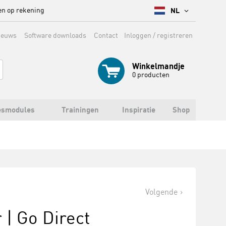
en op rekening
NL
ieuws
Software downloads
Contact
Inloggen / registreren
Winkelmandje
0
producten
esmodules
Trainingen
Inspiratie
Shop
Volgende
| Go Direct