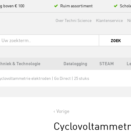
ng boven € 100
Ruim assortiment
Schol
Over Techni Science
Klantenservice
N
ZOEK
hniek & Technologie
Datalogging
STEAM
L
yclovoltammetrie elektroden | Go Direct | 25 stuks
Vorige
Cyclovoltammetri