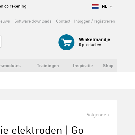
en op rekening
NL
ieuws
Software downloads
Contact
Inloggen / registreren
Winkelmandje
0
producten
esmodules
Trainingen
Inspiratie
Shop
Volgende
e elektroden | Go