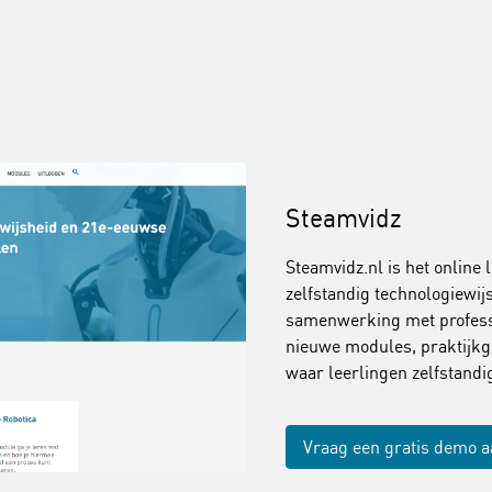
Steamvidz
Steamvidz.nl is het online 
zelfstandig technologiewi
samenwerking met professi
nieuwe modules, praktijkg
waar leerlingen zelfstand
Vraag een gratis demo 