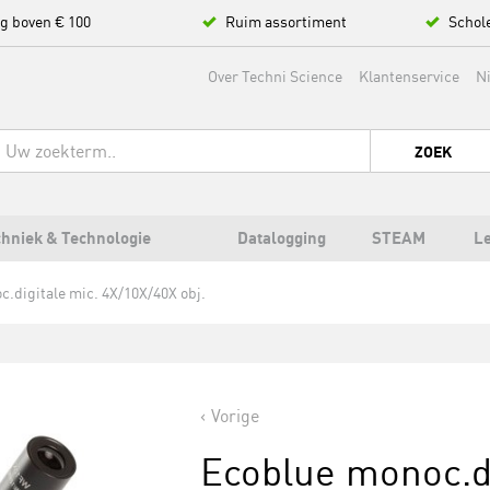
ng boven € 100
Ruim assortiment
Schol
Over Techni Science
Klantenservice
N
ZOEK
hniek & Technologie
Datalogging
STEAM
L
.digitale mic. 4X/10X/40X obj.
Vorige
Ecoblue monoc.di