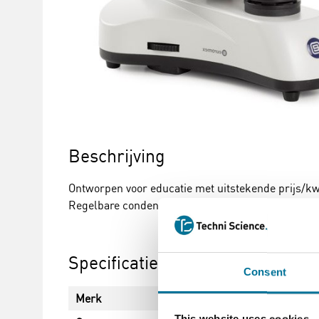
Beschrijving
Ontworpen voor educatie met uitstekende prijs/kw
Regelbare condensor. Instelbare preparaatbeveilig
Specificaties
Consent
Merk
Euromex
This website uses cookies