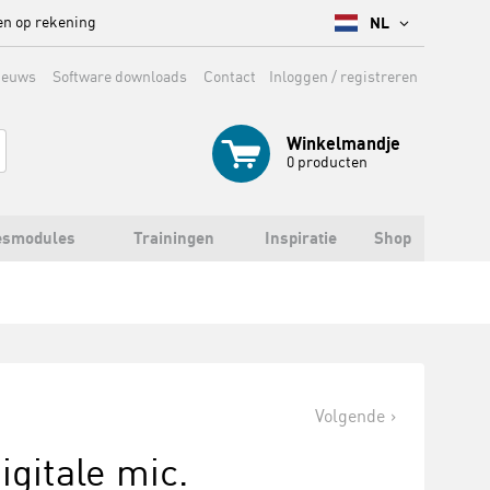
en op rekening
NL
ieuws
Software downloads
Contact
Inloggen / registreren
Winkelmandje
0
producten
esmodules
Trainingen
Inspiratie
Shop
Volgende
gitale mic.