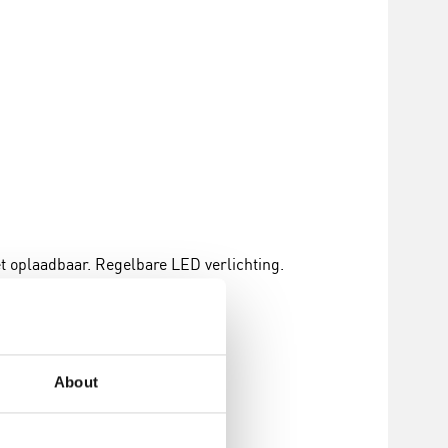
t oplaadbaar. Regelbare LED verlichting.
s
About
nual-academy_nl_1.pdf