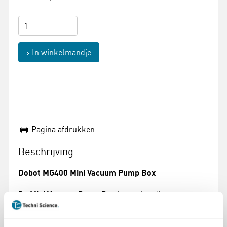
In winkelmandje
Pagina afdrukken
Beschrijving
Dobot MG400 Mini Vacuum Pump Box
De
Mini Vacuum Pump Box
is een handig en compact
accessoire voor de
Dobot MG400
robotarm. Deze
vacuümpomp stelt studenten in staat om objecten op