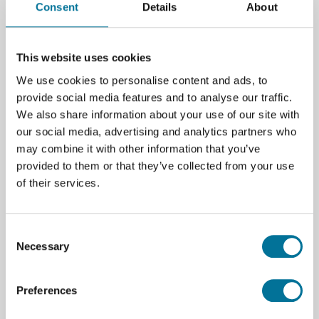
te tillen via onderdruk, een veelgebruikte techniek in
Consent
Details
About
industriële automatisering.
Perfect voor onderwijsdoeleinden waarbij inzicht in
This website uses cookies
grijpsystemen en pneumatiek gewenst is. Ideaal voor
We use cookies to personalise content and ads, to
demonstraties, technische projecten en robotica-
provide social media features and to analyse our traffic.
lessen binnen het STEAM-onderwijs.
We also share information about your use of our site with
our social media, advertising and analytics partners who
Voordelen voor het onderwijs:
may combine it with other information that you’ve
Eenvoudige aansluiting op de MG400
provided to them or that they’ve collected from your use
of their services.
Compact en veilig in gebruik
Praktische toepassing van vacuümtechnologie
Consent
Necessary
Selection
Een waardevolle toevoeging aan elke educatieve
opstelling met de Dobot MG400.
Preferences