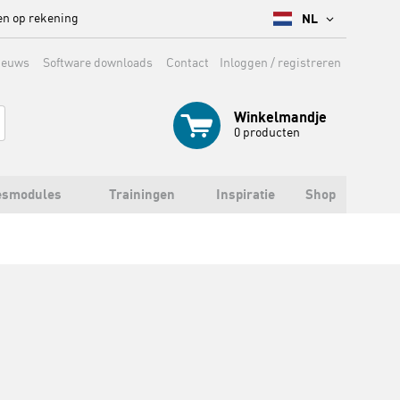
en op rekening
NL
ieuws
Software downloads
Contact
Inloggen / registreren
Winkelmandje
0
producten
esmodules
Trainingen
Inspiratie
Shop