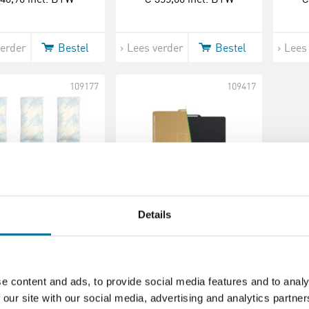
verder
Bestel
Lees verder
Bestel
Lees
109177
109417
Details
roogmiddel |
Dubbelzijdige PEI
Bambu Lab |
plaat | Bambu Lab |
chikt voor AMS
Glad en textured |
C, P1S en P1P
Geschikt voor P1P,
P1S, X1C en X1E
e content and ads, to provide social media features and to analy
 our site with our social media, advertising and analytics partn
 5,08
incl. BTW
€ 43,45
incl. BTW