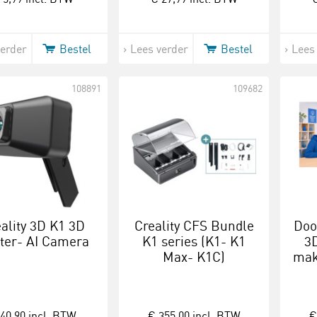
verder
Bestel
Lees verder
Bestel
Lees
108891
109682
ality 3D K1 3D
Creality CFS Bundle
Doo
nter- AI Camera
K1 series (K1- K1
3
Max- K1C)
mak
40,90
incl. BTW
€ 355,00
incl. BTW
€