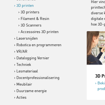
Hier vin
3D printen
printtec
3D printers
diverse 
Filament & Resin
digitale
hoe 3D-p
3D Scanners
Accessoires 3D printen
Lasersnijden
Robotica en programmeren
VR/AR
Datalogging Vernier
Techniek
Lesmateriaal
3D P
Docentprofessionalisering
Beki
Meubilair
prod
Duurzame energie
Acties