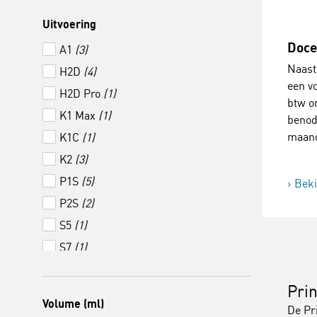
Uitvoering
Doce
A1
(3)
Naast
H2D
(4)
een v
H2D Pro
(1)
btw on
K1 Max
(1)
benod
maan
K1C
(1)
K2
(3)
P1S
(5)
Beki
P2S
(2)
S5
(1)
S7
(1)
X1-C
(1)
Prin
Volume (ml)
De Pri