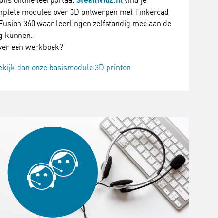
ons online leerportaal
Steamvidz.nl
vind je
plete modules over 3D ontwerpen met Tinkercad
Fusion 360 waar leerlingen zelfstandig mee aan de
g kunnen.
ver een werkboek?
ekijk dan onze basismodule 3D printen