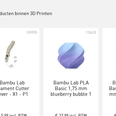
oducten binnen
3D Printen
109950
110420
Bambu Lab
Bambu Lab PLA
B
lament Cutter
Basic 1,75 mm
Bas
ever - X1 - P1
blueberry bubble 1
mm
series
kg met spoel
 5,99
incl. BTW
€ 27,99
incl. BTW
€