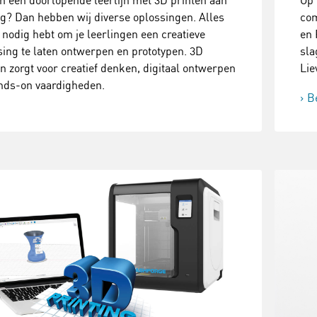
n een doorlopende leerlijn met 3D printen aan
Op 
ag? Dan hebben wij diverse oplossingen. Alles
com
 nodig hebt om je leerlingen een creatieve
en 
sing te laten ontwerpen en prototypen. 3D
sla
n zorgt voor creatief denken, digitaal ontwerpen
Lie
nds-on vaardigheden.
B