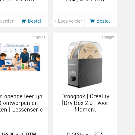
 verder
Bestel
Lees verder
Bestel
110506
109087
rlopende leerlijn
Droogbox | Creality
D ontwerpen en
|Dry Box 2.0 | Voor
en | Lessenserie
filament
 149,00
incl. BTW
€ 48,94
incl. BTW