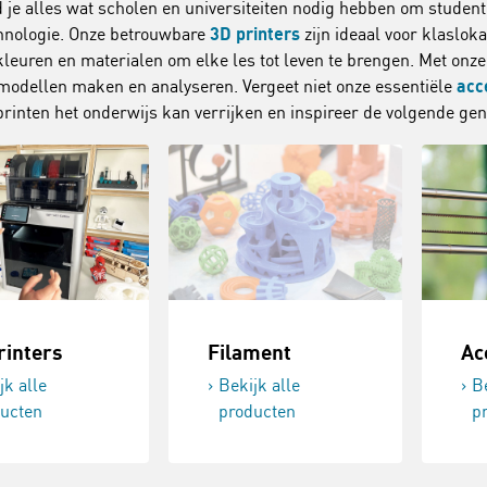
d je alles wat scholen en universiteiten nodig hebben om studen
hnologie. Onze betrouwbare
3D printers
zijn ideaal voor klaslok
kleuren en materialen om elke les tot leven te brengen. Met on
 modellen maken en analyseren. Vergeet niet onze essentiële
acc
rinten het onderwijs kan verrijken en inspireer de volgende ge
rinters
Filament
Ac
jk alle
Bekijk alle
Be
ucten
producten
p