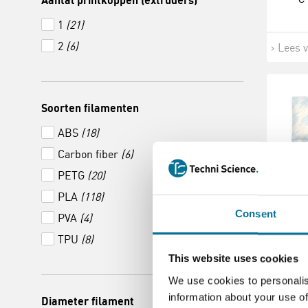
Aantal printkoppen (extruders)
1
(21)
2
(6)
Lees 
Soorten filamenten
ABS
(18)
Carbon fiber
(6)
PETG
(20)
PLA
(118)
Consent
PVA
(4)
D
TPU
(8)
Ges
This website uses cookies
X1
We use cookies to personalis
information about your use of
Diameter filament
€