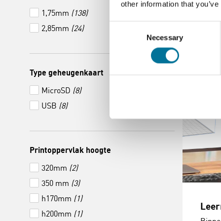
other information that you’ve
1,75mm
(138)
Consent
2,85mm
(24)
Lees 
Necessary
Selection
Type geheugenkaart
MicroSD
(8)
USB
(8)
Printoppervlak hoogte
320mm
(2)
350 mm
(3)
h170mm
(1)
Leer
h200mm
(1)