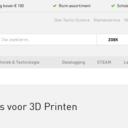
ng boven € 100
Ruim assortiment
Schol
Over Techni Science
Klantenservice
N
ZOEK
hniek & Technologie
Datalogging
STEAM
L
es voor 3D Printen