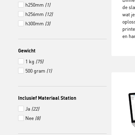
Binne
h250mm
(1)
de sl
h256mm
(12)
wat je
oplos
h300mm
(3)
printe
en ha
Gewicht
1 kg
(75)
500 gram
(1)
Inclusief Materiaal Station
Ja
(22)
Nee
(8)