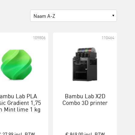
Naam A-Z
109806
110464
ambu Lab PLA
Bambu Lab X2D
ic Gradient 1,75
Combo 3D printer
 Mint lime 1 kg
met spoel
 27,99
incl. BTW
€ 849,00
incl. BTW