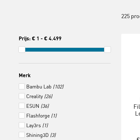
225 pr
Prijs:
€ 1
-
€ 4.499
Merk
Bambu Lab
(102)
Creality
(26)
ESUN
(36)
Fi
L
Flashforge
(1)
Lay3rs
(1)
Shining3D
(3)
€