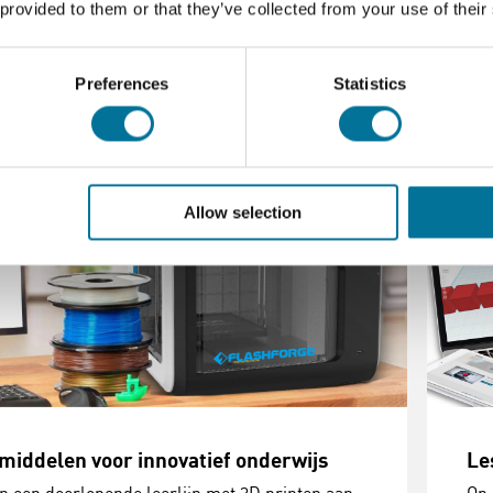
 provided to them or that they’ve collected from your use of their
verder
Bestel
Lees verder
Bestel
Preferences
Statistics
Allow selection
middelen voor innovatief onderwijs
Le