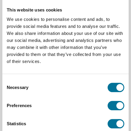
113,12 €
inkl. MwSt.
This website uses cookies
We use cookies to personalise content and ads, to
provide social media features and to analyse our traffic.
We also share information about your use of our site with
our social media, advertising and analytics partners who
Zum Warenkorb hinzufügen
may combine it with other information that you’ve
provided to them or that they’ve collected from your use
of their services.
Consent
Seite drucken
Necessary
Selection
Beschreibung
Preferences
Für einige Experimente, die zwei Kugeln zu
Vergleichszwecken mit unterschiedlichen Winkeln
werfen müssen, kann eine zweite
Statistics
Abschussmöglichkeit nachgerüstet werden.