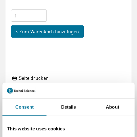
Zum Warenkorb hinzufügen
Seite drucken
Beschreibung
Verlängern Sie die Lebensdauer Ihres xTool
Consent
Details
About
SafetyPro™ AP2 Luftreinigungssystems mit dem
Vorfilter #1. Dieser hochwertige Vorfilter fängt Staub,
Rauch und größere Partikel effektiv ab, wodurch der
This website uses cookies
Hauptfilter weniger wahrscheinlich verstopft und