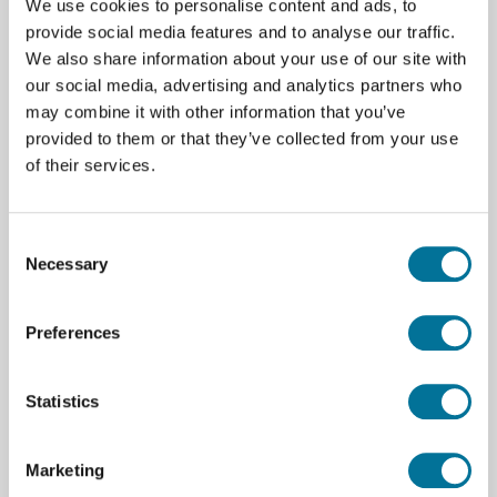
We use cookies to personalise content and ads, to
eine optimale Leistung beibehält.
provide social media features and to analyse our traffic.
We also share information about your use of our site with
Effiziente Filtration von Grobverschmutzung
our social media, advertising and analytics partners who
Verlängert die Lebensdauer Ihres Luftreinigers
may combine it with other information that you’ve
provided to them or that they’ve collected from your use
Einfacher Austausch für kontinuierlich saubere
of their services.
Luft
Consent
Spezifikationen
Necessary
Selection
Marke
Xtool
Preferences
Downloads
Statistics
nederlands_xtool safetypro™ ap2_korte
handleiding.pdf
Marketing