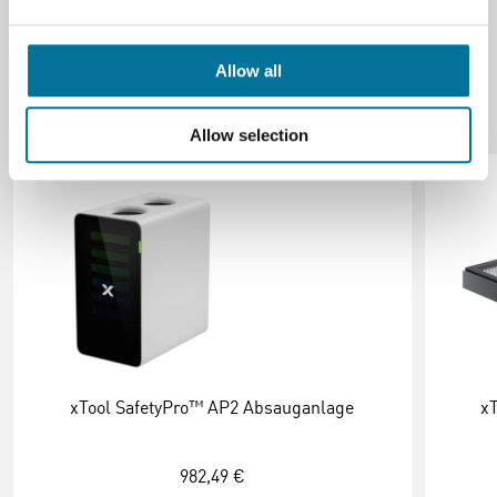
Allow all
Verwandte Produkte
Allow selection
xTool SafetyPro™ AP2 Absauganlage
x
982,49 €