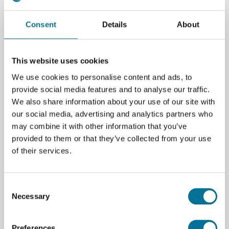
Artikelnummer
: 100328
86,97 €
inkl. MwSt.
Consent
Details
About
This website uses cookies
Zum Warenkorb hinzufügen
We use cookies to personalise content and ads, to
provide social media features and to analyse our traffic.
We also share information about your use of our site with
our social media, advertising and analytics partners who
may combine it with other information that you’ve
provided to them or that they’ve collected from your use
of their services.
Seite drucken
Beschreibung
Consent
Necessary
Selection
Dieses Buch enthält 18 Wasserqualitätstests,
darunter pH-Wert, Gesamtmenge der gelösten
Feststoffe, gelöster Sauerstoff, biochemischer
Preferences