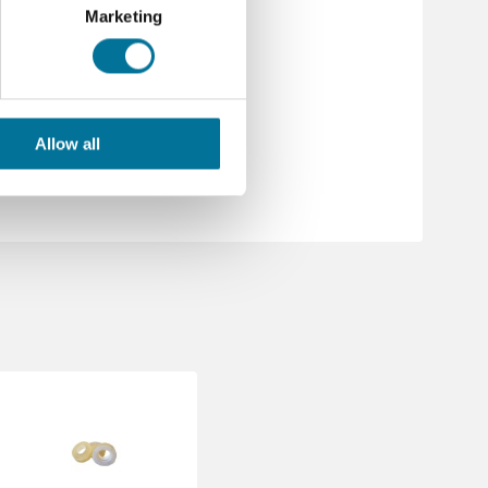
Marketing
s
tel handleiding.pdf
Allow all