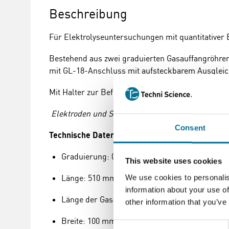
Beschreibung
Für Elektrolyseuntersuchungen mit quantitative
Bestehend aus zwei graduierten Gasauffangröhren
mit GL-18-Anschluss mit aufsteckbarem Ausgleic
Mit Halter zur Befestigung an Stativmaterial.
Elektroden und Stativmaterial sind nicht im Lief
Consent
Technische Daten
:
Graduierung: 0 bis 50 ml in 0,2 ml
This website uses cookies
Länge: 510 mm
We use cookies to personalis
information about your use of
Länge der Gasauffangröhren: 440 mm
other information that you’ve
Breite: 100 mm
Consent