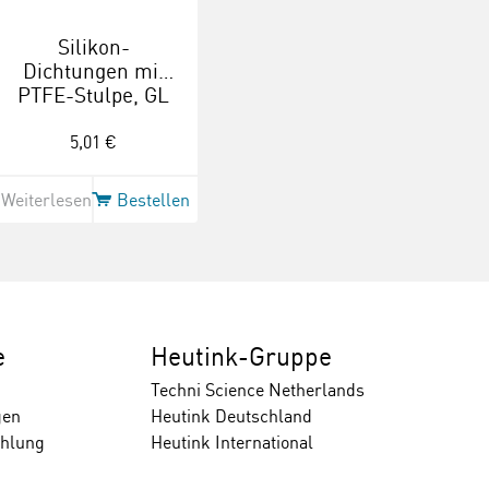
schluss,
Silikon-
Dichtungen mit
PTFE-Stulpe, GL
18, 16 x 8 mm
5,01 €
Weiterlesen
Bestellen
e
Heutink-Gruppe
Techni Science Netherlands
gen
Heutink Deutschland
ahlung
Heutink International