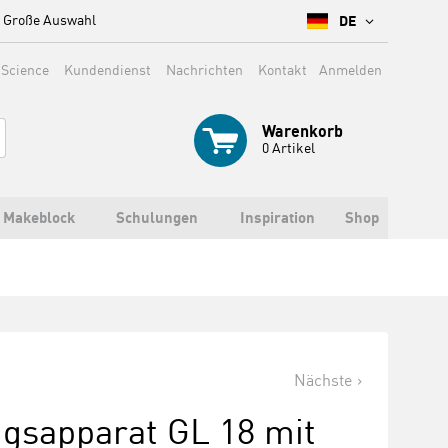
Große Auswahl
DE
 Science
Kundendienst
Nachrichten
Kontakt
Anmelden
Warenkorb
0
Artikel
Makeblock
Schulungen
Inspiration
Shop
Nächste
gsapparat GL 18 mit