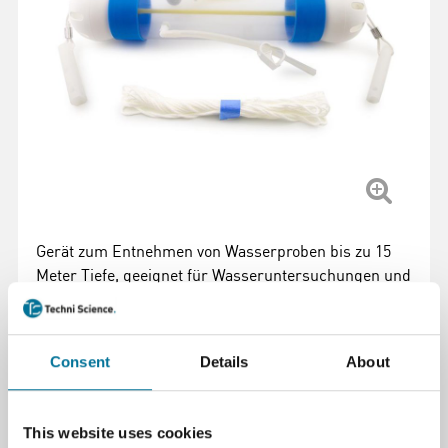
Gerät zum Entnehmen von Wasserproben bis zu 15
Meter Tiefe, geeignet für Wasseruntersuchungen und
Umweltüberwachung, mit Online-Infos zu Nutzung
und Spezifikationen.
Weiterlesen
Consent
Details
About
Artikelnummer
: 100496
211,49 €
This website uses cookies
inkl. MwSt.