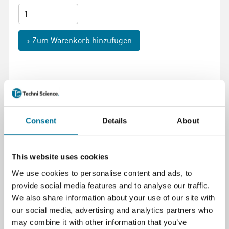
Zum Warenkorb hinzufügen
Seite drucken
Consent
Details
About
Beschreibung
This website uses cookies
Ref. 931244
We use cookies to personalise content and ads, to
Ersatzverpackung für Visocolor® ECO
provide social media features and to analyse our traffic.
Nitrit Testbesteck.
We also share information about your use of our site with
our social media, advertising and analytics partners who
may combine it with other information that you’ve