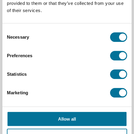
Spezifikationen
provided to them or that they’ve collected from your use
of their services.
Marke
VISOCOLOR
Consent
Necessary
Selection
Downloads
105226 - 931244_nl-nl_ghs.pdf
Preferences
105226 - 931244_de-de_ghs.pdf
Statistics
Marketing
Verwandte Produkte
Allow all