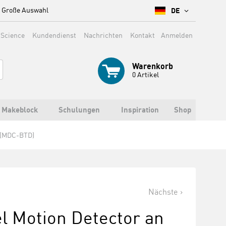
Große Auswahl
DE
 Science
Kundendienst
Nachrichten
Kontakt
Anmelden
Warenkorb
0
Artikel
Makeblock
Schulungen
Inspiration
Shop
L (MDC-BTD)
Nächste
l Motion Detector an