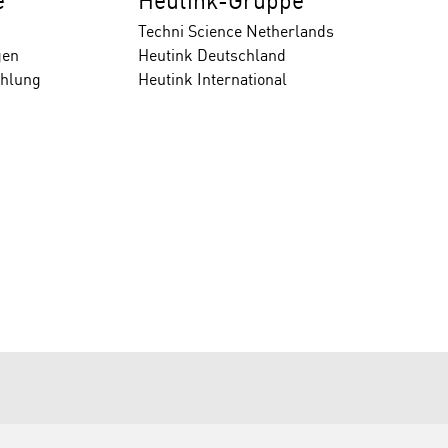
e
Heutink-Gruppe
Techni Science Netherlands
gen
Heutink Deutschland
ahlung
Heutink International