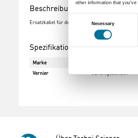
other information that you’ve
Beschreibung
Consent
Ersatzkabel für den Anschluss des MD-BTD oder d
Necessary
Selection
Spezifikationen
Marke
Vernier
Vernier
, Drahtgebunden