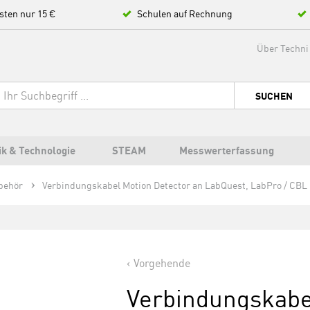
sten nur 15 €
Schulen auf Rechnung
Über Techni
SUCHEN
ik & Technologie
STEAM
Messwerterfassung
behör
Verbindungskabel Motion Detector an LabQuest, LabPro / CB
Vorgehende
Verbindungskabe