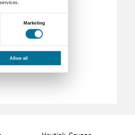
 services.
, LabPro oder CBL
Marketing
Allow all