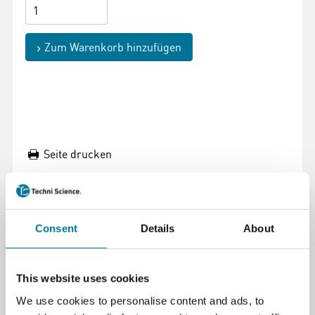
Zum Warenkorb hinzufügen
Seite drucken
Beschreibung
Dieser Torso mit einer vom Kleinhirn bis zum
Consent
Details
About
Steißbein geöffneten Nacken- und Rückenpartie
ausgestattet. Wirbel, Bandscheiben, Rückenmark,
Spinalnerven, Vertebralarterien und vieles mehr sind
This website uses cookies
detailliert herausgearbeitet.
We use cookies to personalise content and ads, to
Detailgetreu von Hand bemalt