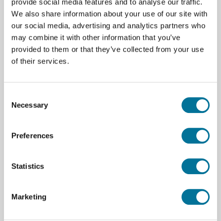
provide social media features and to analyse our traffic.
We also share information about your use of our site with
Aus hochwertigen Kunststoffen gefertigt
our social media, advertising and analytics partners who
may combine it with other information that you’ve
In Deutschland entwickelt und modelliert
provided to them or that they’ve collected from your use
Der Torso enthält die folgenden abnehmbaren Teile
of their services.
und Organe:
7. Brustwirbel herausnehmbar
Consent
Necessary
Selection
6-teiliger Kopf
2 Lungenflügel
Preferences
2-teiliges Herz
Statistics
Magen
Leber mit Gallenblase
Marketing
2-teiliges Darmpaket