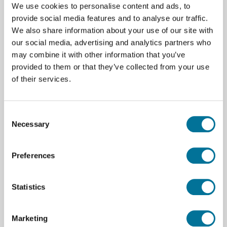
We use cookies to personalise content and ads, to
provide social media features and to analyse our traffic.
We also share information about your use of our site with
our social media, advertising and analytics partners who
Zum Warenkorb hinzufügen
may combine it with other information that you’ve
provided to them or that they’ve collected from your use
of their services.
Consent
Necessary
Selection
Seite drucken
Beschreibung
Preferences
Spektralröhre - Neon (ST-NE)
Statistics
Spezifikationen
Marketing
Marke
Vernier