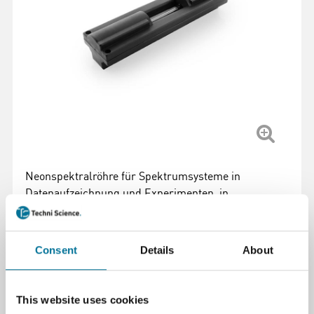
Neonspektralröhre für Spektrumsysteme in
Datenaufzeichnung und Experimenten, in
Kunststoffhaltern gegen Bruch geschützt, geeignet
für Mess- und Analysewerkzeuge.
Weiterlesen
Consent
Details
About
Artikelnummer
: 100442
This website uses cookies
90,17 €
inkl. MwSt.