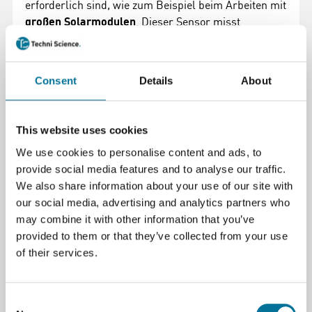
erforderlich sind, wie zum Beispiel beim Arbeiten mit
großen Solarmodulen
. Dieser Sensor misst
Spannungen im Bereich von
-30 bis +30 Volt
, was ihn
für eine Vielzahl von Anwendungen im
Klassenzimmer geeignet macht.
Consent
Details
About
Zuverlässige Messungen für Experimente mit
höheren Spannungen
This website uses cookies
Mit einem
Bereich von ±30 Volt
ist dieser Sensor
We use cookies to personalise content and ads, to
perfekt für Situationen, in denen Spannungen über 10
provide social media features and to analyse our traffic.
Volt vorkommen. Er ist die ausgezeichnete Wahl für
We also share information about your use of our site with
Experimente, die ein
größeres Spannungsbereich
our social media, advertising and analytics partners who
erfordern, wie die Analyse von
Solarmodulen
oder
may combine it with other information that you’ve
anderen Anwendungen mit höheren Spannungen.
provided to them or that they’ve collected from your use
of their services.
Sicheres und langlebiges Design
Die
abnehmbaren Kabel
des
30-Volt
Consent
Spannungsprüfers
sind robust und verfügen über