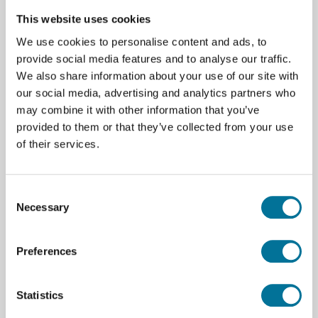
enthalten ausreichend Material für 10 Gruppen. Zum
This website uses cookies
Lieferumfang gehören auch Lehrerhandbuch und
We use cookies to personalise content and ads, to
Kopiervorlagen der Studienanleitung für die
provide social media features and to analyse our traffic.
Studenten.
We also share information about your use of our site with
our social media, advertising and analytics partners who
Der Satz enthält:
may combine it with other information that you’ve
4 simulierte Blutproben - 6 ml pro Flasche:
provided to them or that they’ve collected from your use
of their services.
Spender #1
Spender #2
Consent
Necessary
Selection
Spender #3
Spender #4
Preferences
1 Flasche (10 ml) simuliertes Anti-A Serum
Statistics
1 Flasche (10 ml) simuliertes Anti-B Serum