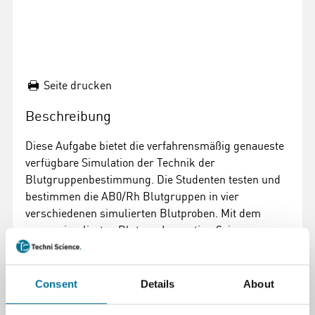
Seite drucken
Beschreibung
Diese Aufgabe bietet die verfahrensmäßig genaueste
verfügbare Simulation der Technik der
Blutgruppenbestimmung. Die Studenten testen und
bestimmen die AB0/Rh Blutgruppen in vier
verschiedenen simulierten Blutproben. Mit dem
neuen simulierten Blut von Innovating Science
verbinden die Studenten Blutproben und Antisera,
bewegen vorsichtig den Probenträger für die
Blutgruppenbestimmung und beobachten die
Consent
Details
About
Ergebnisse. Keine Zahnstocher, kein Rühren und kein
Warten auf gewünschte Ergebnisse. Die Sätze