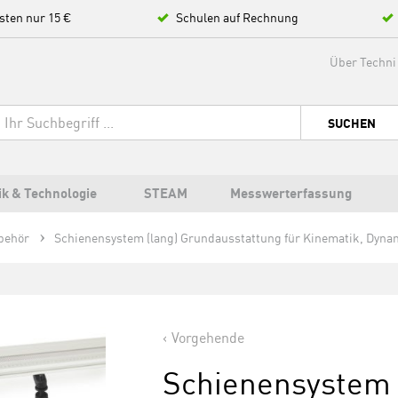
sten nur 15 €
Schulen auf Rechnung
Über Techni
SUCHEN
ik & Technologie
STEAM
Messwerterfassung
behör
Schienensystem (lang) Grundausstattung für Kinematik, Dyna
Vorgehende
Schienensystem 