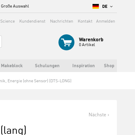
Große Auswahl
DE
 Science
Kundendienst
Nachrichten
Kontakt
Anmelden
Warenkorb
0
Artikel
Makeblock
Schulungen
Inspiration
Shop
mik, Energie (ohne Sensor) (DTS-LONG)
Nächste
(lang)