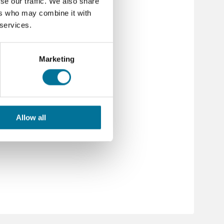
se our traffic. We also share
ers who may combine it with
 services.
Marketing
Allow all