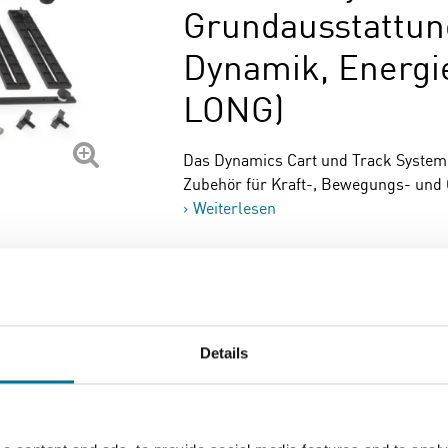
Grundausstattun
Dynamik, Energi
LONG)
Das Dynamics Cart und Track System
Zubehör für Kraft-, Bewegungs- und 
Weiterlesen
Artikelnummer
: 100401
865,62 €
inkl. MwSt.
Details
Zum Warenkorb hi