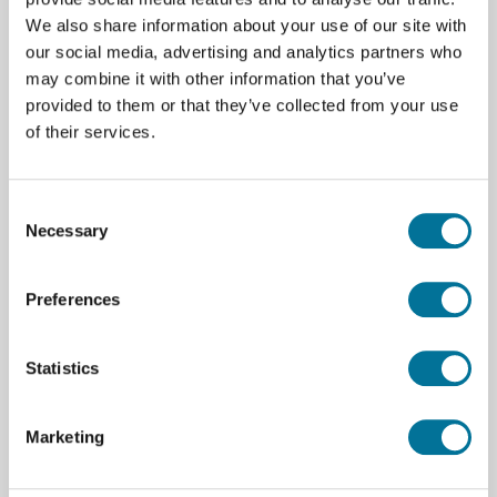
We also share information about your use of our site with
our social media, advertising and analytics partners who
may combine it with other information that you’ve
provided to them or that they’ve collected from your use
Zum Warenkorb hinzufügen
of their services.
Consent
Necessary
Selection
Seite drucken
Preferences
Beschreibung
Statistics
Bestehend aus 4 x 50 g-Massen, 1 x 50 g-Hänger.
Aus massivem, vernickeltem Messing.
Marketing