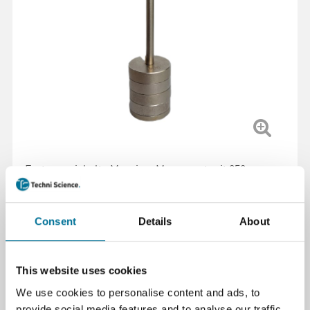
Feste vernickelte Messing-Massenset mit 250 g,
bestehend aus vier Einzelgewichten und einer
Hängervorrichtung, geeignet für physikalische
Experimente.
Consent
Details
About
Weiterlesen
This website uses cookies
Artikelnummer
: 104833
We use cookies to personalise content and ads, to
19,62 €
inkl. MwSt.
provide social media features and to analyse our traffic.