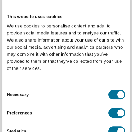
zugängliche Weise mit Künstlicher Intelligenz (KI),
Programmierung und autonomem Fahren vertraut
This website uses cookies
macht. Entwickelt für den MINT-Unterricht, bietet
We use cookies to personalise content and ads, to
Zumi eine interaktive Lernerfahrung, die sowohl
provide social media features and to analyse our traffic.
grundlegende als auch fortgeschrittene
We also share information about your use of our site with
Programmierfähigkeiten fördert.
our social media, advertising and analytics partners who
Warum Zumi im Unterricht?
may combine it with other information that you’ve
provided to them or that they’ve collected from your use
Praxisnahes Lernen mit KI und selbstfahrender
of their services.
Technologie – Die Schüler trainieren ihr eigenes KI-
Modell und sehen sofort die Ergebnisse.
Benutzerfreundliche Programmierumgebung –
Consent
Nutzen Sie Blockly für visuelles Programmieren (für
Necessary
Selection
Einsteiger) oder Python für Fortgeschrittene.
Interdisziplinär und motivierend – Verbindet
Preferences
Mathematik, Technik und Informatik in einem
spannenden und aktuellen Thema.
Fördert problemlösendes Denken – Schülerinnen und
Statistics