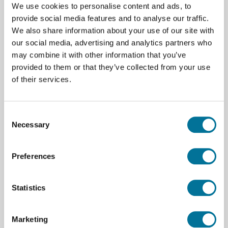
We use cookies to personalise content and ads, to
provide social media features and to analyse our traffic.
We also share information about your use of our site with
Zum Warenkorb hinzufügen
our social media, advertising and analytics partners who
may combine it with other information that you’ve
provided to them or that they’ve collected from your use
of their services.
Consent
Seite drucken
Necessary
Selection
Beschreibung
Der Propeller benötigt vier AA-Batterien (nicht im
Preferences
Lieferumfang)
Statistics
Spezifikationen
Marketing
Marke
Vernier