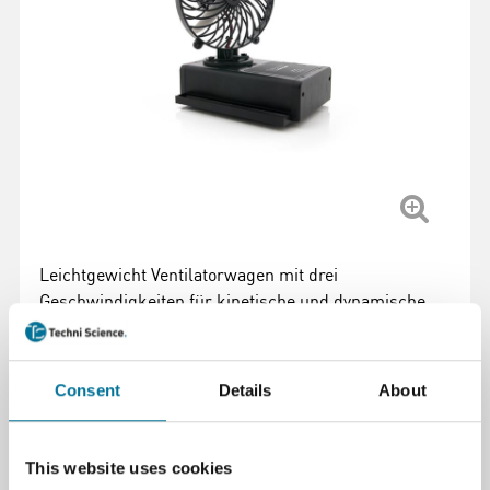
Leichtgewicht Ventilatorwagen mit drei
Geschwindigkeiten für kinetische und dynamische
Experimente, erweiterbar mit Gewichtsplatten.
Weiterlesen
Consent
Details
About
Artikelnummer
: 100387
221,33 €
inkl. MwSt.
This website uses cookies